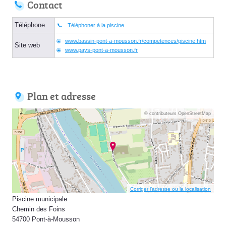
Contact
Téléphone
Téléphoner à la piscine
www.bassin-pont-a-mousson.fr/competences/piscine.htm
Site web
www.pays-pont-a-mousson.fr
Plan et adresse
© contributeurs OpenStreetMap
Corriger l’adresse ou la localisation
Piscine municipale
Chemin des Foins
54700 Pont-à-Mousson