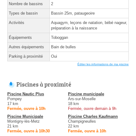
Nombre de bassins
2
Types de bassin
Bassin 25m, pataugeoire
Activités
Aquagym, leçons de natation, bébé nageur,
préparation à la naissance
Équipements
Toboggan
Autres équipements
Bain de bulles
Parking à proximité
Oui
Éditer les informations de ma piscine
Piscines à proximité
Piscine Nautic Plus
Piscine municipale
Pompey
Ars-sur-Moselle
17 km
18 km
Fermée, ouvre à 10h
Fermée, ouvre demain à 9h
Piscine Municipale
Piscine Charles Kaufmann
Montigny-lès-Metz
Champigneulles
21 km
22 km
Fermée, ouvre à 10h30
Fermée, ouvre à 10h