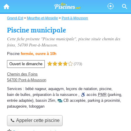
Grand-Est
>
Meurthe-et-Moselle
>
Pont-à-Mousson
Piscine municipale
Cette fiche présente "Piscine municipale", piscine située
chemin des
foins
, 54700 Pont-à-Mousson.
Piscine
fermée, ouvre à 10h
Ouvert le dimanche
4,0 étoiles sur 5
(773)
Chemin des Foins
54700 Pont-à-Mousson
Services :
bébé nageur
,
aquagym
,
leçons de natation
,
piscine
,
bain de bulles
,
préparation à la naissance
,
accès
PMR
(parking,
entrée adaptée)
,
bassin 25m
,
CB acceptée
,
parking à proximité
,
pataugeoire
,
toboggan
📞 Appeler cette piscine