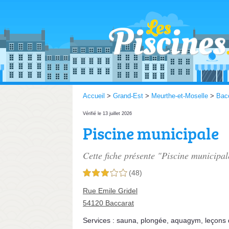
Accueil
>
Grand-Est
>
Meurthe-et-Moselle
>
Bac
Vérifié le 13 juillet 2026
Piscine municipale
Cette fiche présente "Piscine municipal
(48)
3,0 étoiles sur 5
Rue Emile Gridel
54120 Baccarat
Services :
sauna
,
plongée
,
aquagym
,
leçons 