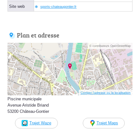
Site web
sports-chateaugontier.fr
Plan et adresse
© contributeurs OpenStreetMap
Corriger l’adresse ou la localisation
Piscine municipale
Avenue Aristide Briand
53200 Château-Gontier
Trajet Waze
Trajet Maps