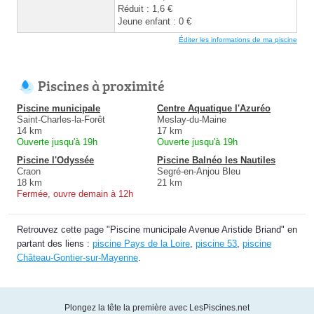
Réduit : 1,6 €
Jeune enfant : 0 €
Éditer les informations de ma piscine
Piscines à proximité
Piscine municipale
Centre Aquatique l'Azuréo
Saint-Charles-la-Forêt
Meslay-du-Maine
14 km
17 km
Ouverte jusqu'à 19h
Ouverte jusqu'à 19h
Piscine l'Odyssée
Piscine Balnéo les Nautiles
Craon
Segré-en-Anjou Bleu
18 km
21 km
Fermée, ouvre demain à 12h
Retrouvez cette page "Piscine municipale Avenue Aristide Briand" en
partant des liens :
piscine Pays de la Loire
,
piscine 53
,
piscine
Château-Gontier-sur-Mayenne
.
Plongez la tête la première avec LesPiscines.net