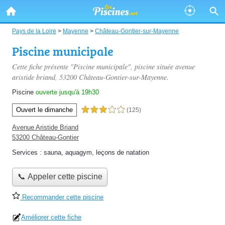
Pays de la Loire
>
Mayenne
>
Château-Gontier-sur-Mayenne
Piscine municipale
Cette fiche présente "Piscine municipale", piscine située
avenue
aristide briand
, 53200 Château-Gontier-sur-Mayenne.
Piscine
ouverte jusqu'à 19h30
Ouvert le dimanche
3,0 étoiles sur 5
(125)
Avenue Aristide Briand
53200 Château-Gontier
Services :
sauna
,
aquagym
,
leçons de natation
📞 Appeler cette piscine
Recommander cette piscine
Améliorer cette fiche