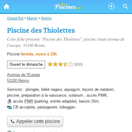
Grand-Est
>
Marne
>
Reims
Piscine des Thiolettes
Cette fiche présente "Piscine des Thiolettes", piscine située
avenue de
l'europe
, 51100 Reims.
Piscine
fermée, ouvre à 15h
Ouvert le dimanche
3,5 étoiles sur 5
(930)
Avenue de l'Europe
51100 Reims
Services :
plongée
,
bébé nageur
,
aquagym
,
leçons de natation
,
piscine
,
préparation à la naissance
,
solarium
,
accès PMR
,
accès
PMR
(parking, entrée adaptée)
,
bassin 25m
,
CB acceptée
,
pataugeoire
,
toboggan
📞 Appeler cette piscine