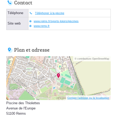
Contact
Téléphone
Téléphoner à la piscine
www.reims.fr/sports-loisirs/piscines
Site web
www.rems.fr
Plan et adresse
© contributeurs OpenStreetMap
Corriger l’adresse ou la localisation
Piscine des Thiolettes
Avenue de l'Europe
51100 Reims