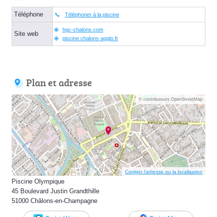
Téléphone
Téléphoner à la piscine
hgc-chalons.com
Site web
piscine.chalons-agglo.fr
Plan et adresse
© contributeurs OpenStreetMap
Corriger l’adresse ou la localisation
Piscine Olympique
45 Boulevard Justin Grandthille
51000 Châlons-en-Champagne