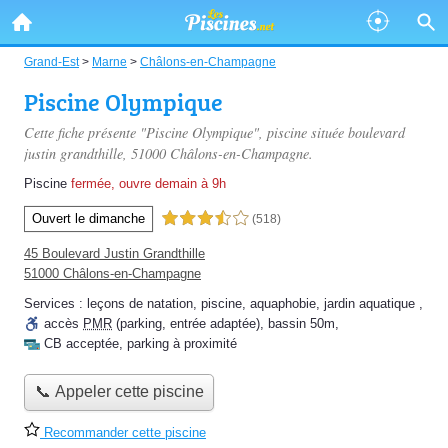
Grand-Est
>
Marne
>
Châlons-en-Champagne
Piscine Olympique
Cette fiche présente "Piscine Olympique", piscine située
boulevard
justin grandthille
, 51000 Châlons-en-Champagne.
Piscine
fermée, ouvre demain à 9h
Ouvert le dimanche
3,5 étoiles sur 5
(518)
45 Boulevard Justin Grandthille
51000 Châlons-en-Champagne
Services :
leçons de natation
,
piscine
,
aquaphobie
,
jardin aquatique
,
accès
PMR
(parking, entrée adaptée)
,
bassin 50m
,
CB acceptée
,
parking à proximité
📞 Appeler cette piscine
Recommander cette piscine