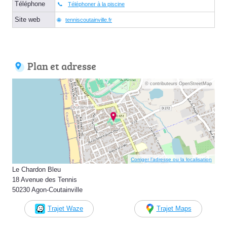
Téléphone
Téléphoner à la piscine
Site web
tenniscoutainville.fr
Plan et adresse
© contributeurs OpenStreetMap
Corriger l’adresse ou la localisation
Le Chardon Bleu
18 Avenue des Tennis
50230 Agon-Coutainville
Trajet Waze
Trajet Maps