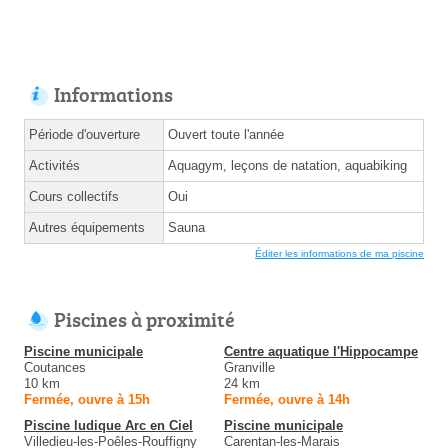
Informations
Période d'ouverture
Ouvert toute l'année
Activités
Aquagym, leçons de natation, aquabiking
Cours collectifs
Oui
Autres équipements
Sauna
Éditer les informations de ma piscine
Piscines à proximité
Piscine municipale
Centre aquatique l'Hippocampe
Coutances
Granville
10 km
24 km
Fermée, ouvre à 15h
Fermée, ouvre à 14h
Piscine ludique Arc en Ciel
Piscine municipale
Villedieu-les-Poêles-Rouffigny
Carentan-les-Marais