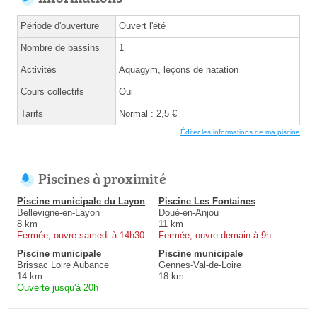
Période d'ouverture
Ouvert l'été
Nombre de bassins
1
Activités
Aquagym, leçons de natation
Cours collectifs
Oui
Tarifs
Normal : 2,5 €
Éditer les informations de ma piscine
Piscines à proximité
Piscine municipale du Layon
Piscine Les Fontaines
Bellevigne-en-Layon
Doué-en-Anjou
8 km
11 km
Fermée, ouvre samedi à 14h30
Fermée, ouvre demain à 9h
Piscine municipale
Piscine municipale
Brissac Loire Aubance
Gennes-Val-de-Loire
14 km
18 km
Ouverte jusqu'à 20h