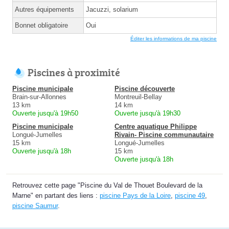
Autres équipements
Jacuzzi, solarium
Bonnet obligatoire
Oui
Éditer les informations de ma piscine
Piscines à proximité
Piscine municipale
Piscine découverte
Brain-sur-Allonnes
Montreuil-Bellay
13 km
14 km
Ouverte jusqu'à 19h50
Ouverte jusqu'à 19h30
Piscine municipale
Centre aquatique Philippe
Longué-Jumelles
Rivain- Piscine communautaire
15 km
Longué-Jumelles
Ouverte jusqu'à 18h
15 km
Ouverte jusqu'à 18h
Retrouvez cette page "Piscine du Val de Thouet Boulevard de la
Marne" en partant des liens :
piscine Pays de la Loire
,
piscine 49
,
piscine Saumur
.