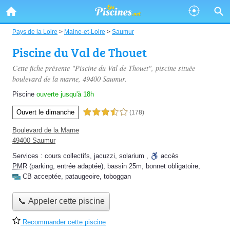
Pays de la Loire
>
Maine-et-Loire
>
Saumur
Piscine du Val de Thouet
Cette fiche présente "Piscine du Val de Thouet", piscine située
boulevard de la marne
, 49400 Saumur.
Piscine
ouverte jusqu'à 18h
Ouvert le dimanche
3,5 étoiles sur 5
(178)
Boulevard de la Marne
49400 Saumur
Services :
cours collectifs
,
jacuzzi
,
solarium
,
accès
PMR
(parking, entrée adaptée)
,
bassin 25m
,
bonnet obligatoire
,
CB acceptée
,
pataugeoire
,
toboggan
📞 Appeler cette piscine
Recommander cette piscine