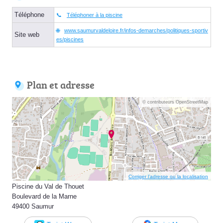
Téléphone
Téléphoner à la piscine
www.saumurvaldeloire.fr/infos-demarches/politiques-sportiv
Site web
es/piscines
Plan et adresse
© contributeurs OpenStreetMap
Corriger l’adresse ou la localisation
Piscine du Val de Thouet
Boulevard de la Marne
49400 Saumur