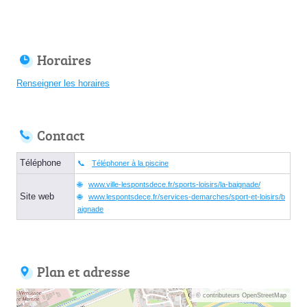
Horaires
Renseigner les horaires
Contact
Téléphone
Téléphoner à la piscine
www.ville-lespontsdece.fr/sports-loisirs/la-baignade/
Site web
www.lespontsdece.fr/services-demarches/sport-et-loisirs/b
aignade
Plan et adresse
© contributeurs OpenStreetMap