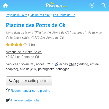
Pays de la Loire
>
Maine-et-Loire
>
Les Ponts-de-Cé
Piscine des Ponts de Cé
Cette fiche présente "Piscine des Ponts de Cé", piscine située
avenue
de la boire salée
, 49130 Les Ponts-de-Cé.
4,0 étoiles sur 5
(346)
Avenue de la Boire Salée
49130 Les Ponts-de-Cé
Services :
solarium
,
accès PMR
,
accès
PMR
(parking, entrée
adaptée)
,
aire de jeux
,
pataugeoire
,
toboggan
📞 Appeler cette piscine
Recommander cette piscine
Améliorer cette fiche