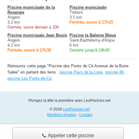
Piscine municipale de la
Piscine municipale
Roseraie
Trélazé
Angers
3.5 km
3.2 km
Fermée, ouvre à 17h15
Fermée, ouvre demain à 10h
Piscine municipale Jean Bouin
Piscine la Baleine Bleue
Angers
Saint-Barthélemy-d'Anjou
4.2 km
6 km
Fermée, ouvre à 17h30
Ouverte jusqu'à 19h30
Retrouvez cette page "Piscine des Ponts de Cé Avenue de la Boire
Salée" en partant des liens :
piscine Pays de la Loire
,
piscine 49
,
piscine Les Ponts-de-Cé
.
Plongez la tête la première avec LesPiscines.net
© 2026
LesPiscines.net
Mentions légales
-
Contact
📞 Appeler cette piscine