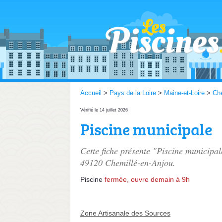
Accueil
>
Pays de la Loire
>
Maine-et-Loire
>
Che
Vérifié le 14 juillet 2026
Piscine municipale
Cette fiche présente "Piscine municipal
49120 Chemillé-en-Anjou.
Piscine
fermée, ouvre demain à 9h
Zone Artisanale des Sources