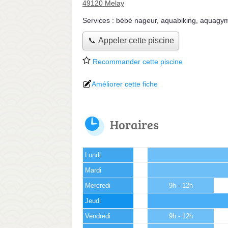
49120 Melay
Services :
bébé nageur
,
aquabiking
,
aquagy
📞 Appeler cette piscine
Recommander cette piscine
Améliorer cette fiche
Horaires
Lundi
Mardi
Mercredi
9h - 12h
Jeudi
Vendredi
9h - 12h