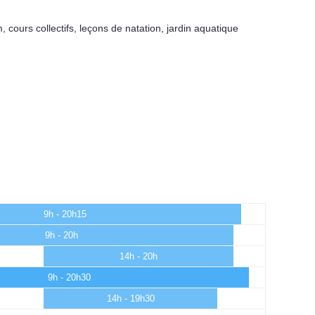
m
,
cours collectifs
,
leçons de natation
,
jardin aquatique
9h - 20h15
9h - 20h
14h - 20h
9h - 20h30
14h - 19h30