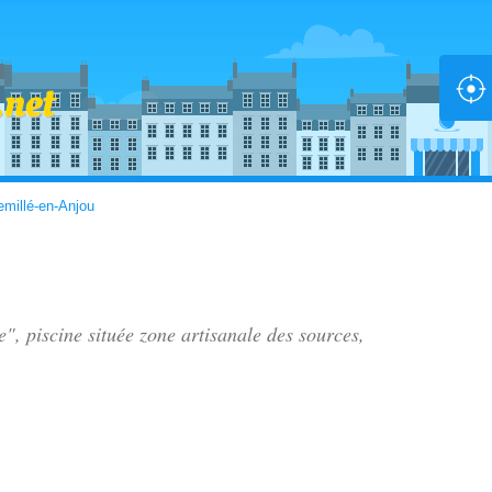
millé-en-Anjou
e", piscine située
zone artisanale des sources
,