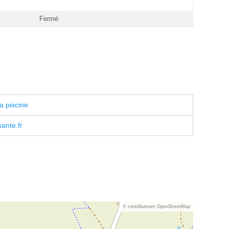
Fermé
a piscine
ante.fr
© contributeurs OpenStreetMap