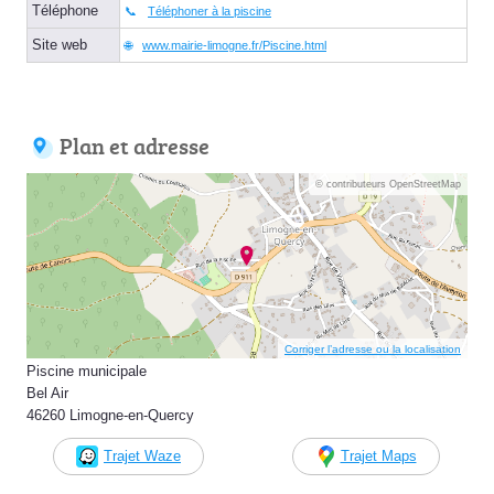
Téléphone
Téléphoner à la piscine
Site web
www.mairie-limogne.fr/Piscine.html
Plan et adresse
© contributeurs OpenStreetMap
Corriger l’adresse ou la localisation
Piscine municipale
Bel Air
46260 Limogne-en-Quercy
Trajet Waze
Trajet Maps