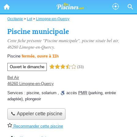
Occitanie
>
Lot
>
Limogne-en-Quercy
Piscine municipale
Cette fiche présente "Piscine municipale", piscine située
bel air
,
46260 Limogne-en-Quercy.
Piscine
fermée, ouvre à 11h
Ouvert le dimanche
3,5 étoiles sur 5
(33)
Bel Air
46260 Limogne-en-Quercy
Services :
piscine
,
solarium
,
accès
PMR
(parking, entrée
adaptée)
,
plongeoir
📞 Appeler cette piscine
Recommander cette piscine