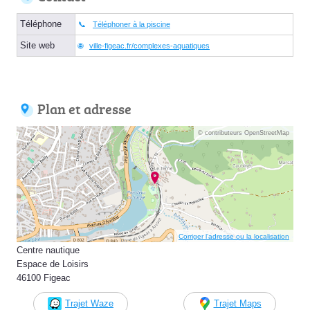
Téléphone
Téléphoner à la piscine
Site web
ville-figeac.fr/complexes-aquatiques
Plan et adresse
© contributeurs OpenStreetMap
Corriger l’adresse ou la localisation
Centre nautique
Espace de Loisirs
46100 Figeac
Trajet Waze
Trajet Maps