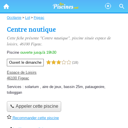
Occitanie
>
Lot
>
Figeac
Centre nautique
Cette fiche présente "Centre nautique", piscine située
espace de
loisirs
, 46100 Figeac.
Piscine
ouverte jusqu'à 19h30
Ouvert le dimanche
3,0 étoiles sur 5
(18)
Espace de Loisirs
46100 Figeac
Services :
solarium
,
aire de jeux
,
bassin 25m
,
pataugeoire
,
toboggan
📞 Appeler cette piscine
Recommander cette piscine