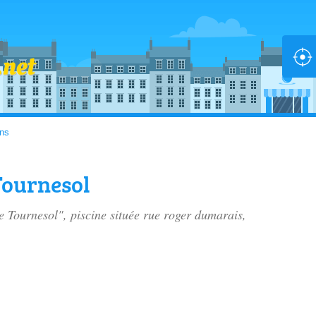
ns
Tournesol
e Tournesol", piscine située
rue roger dumarais
,