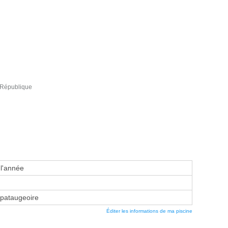
 République
 l'année
 pataugeoire
Éditer les informations de ma piscine