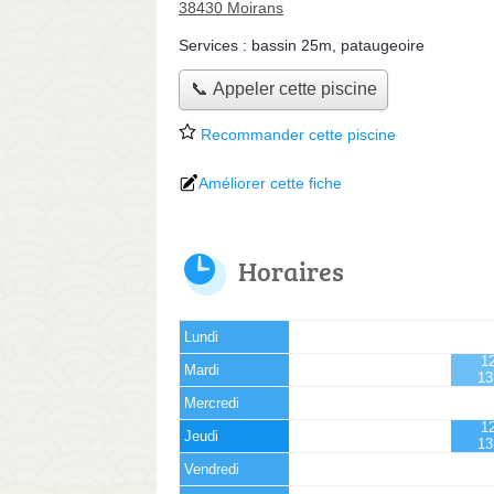
38430 Moirans
Services :
bassin 25m
,
pataugeoire
📞 Appeler cette piscine
Recommander cette piscine
Améliorer cette fiche
Horaires
Lundi
12
Mardi
13
Mercredi
12
Jeudi
13
Vendredi