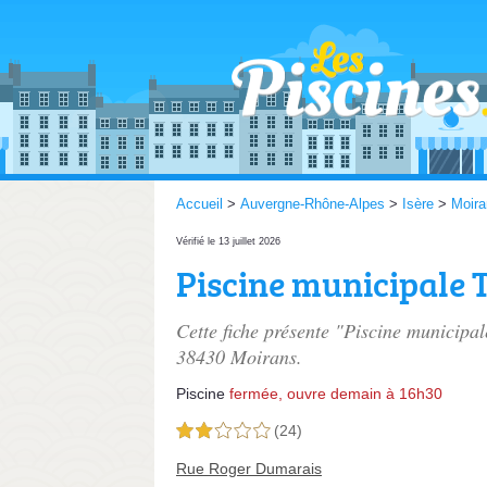
Accueil
>
Auvergne-Rhône-Alpes
>
Isère
>
Moira
Vérifié le 13 juillet 2026
Piscine municipale 
Cette fiche présente "Piscine municipal
38430 Moirans.
Piscine
fermée, ouvre demain à 16h30
(24)
2,0 étoiles sur 5
Rue Roger Dumarais