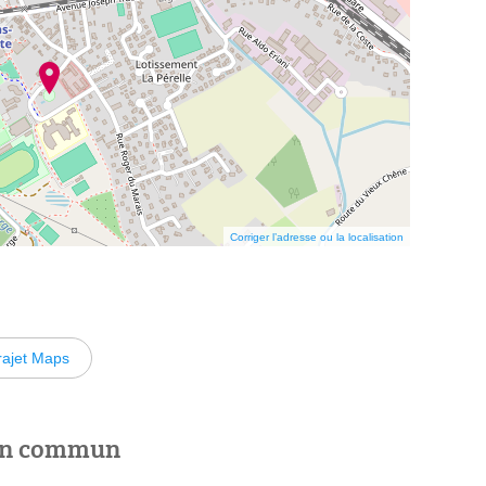
Corriger l’adresse ou la localisation
rajet Maps
 en commun