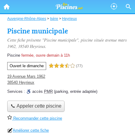
Auvergne-Rhône-Alpes
>
Isère
>
Heyrieux
Piscine municipale
Cette fiche présente "Piscine municipale", piscine située
avenue mars
1962
, 38540 Heyrieux.
Piscine
fermée, ouvre demain à 11h
Ouvert le dimanche
3,5 étoiles sur 5
(77)
19 Avenue Mars 1962
38540 Heyrieux
Services :
accès
PMR
(parking, entrée adaptée)
📞 Appeler cette piscine
Recommander cette piscine
Améliorer cette fiche