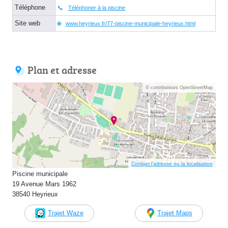
Téléphone
Téléphoner à la piscine
Site web
www.heyrieux.fr/77-piscine-municipale-heyrieux.html
Plan et adresse
© contributeurs OpenStreetMap
Corriger l’adresse ou la localisation
Piscine municipale
19 Avenue Mars 1962
38540 Heyrieux
Trajet Waze
Trajet Maps