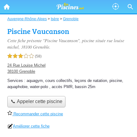
Auvergne-Rhône-Alpes
>
Isère
>
Grenoble
Piscine Vaucanson
Cette fiche présente "Piscine Vaucanson", piscine située
rue louise
michel
, 38100 Grenoble.
3,0 étoiles sur 5
(58)
24 Rue Louise Michel
38100 Grenoble
Services :
aquagym
,
cours collectifs
,
leçons de natation
,
piscine
,
aquaphobie
,
water-polo
,
accès PMR
,
bassin 25m
📞 Appeler cette piscine
Recommander cette piscine
Améliorer cette fiche