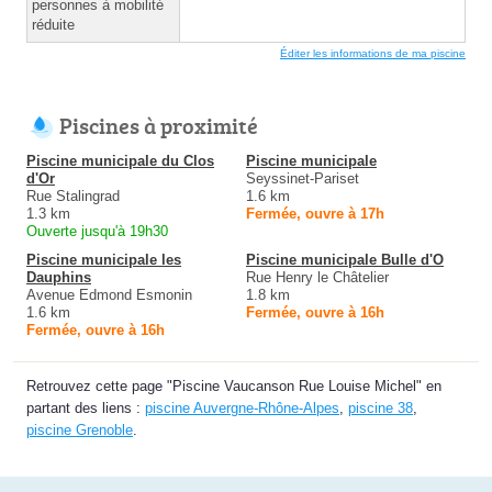
personnes à mobilité
réduite
Éditer les informations de ma piscine
Piscines à proximité
Piscine municipale du Clos
Piscine municipale
d'Or
Seyssinet-Pariset
Rue Stalingrad
1.6 km
1.3 km
Fermée, ouvre à 17h
Ouverte jusqu'à 19h30
Piscine municipale les
Piscine municipale Bulle d'O
Dauphins
Rue Henry le Châtelier
Avenue Edmond Esmonin
1.8 km
1.6 km
Fermée, ouvre à 16h
Fermée, ouvre à 16h
Retrouvez cette page "Piscine Vaucanson Rue Louise Michel" en
partant des liens :
piscine Auvergne-Rhône-Alpes
,
piscine 38
,
piscine Grenoble
.