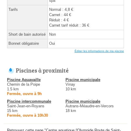
spa
Tarifs
Normal : 4,8 €
Carnet : 44 €
Réduit : 4 €
Carnet tarif réduit : 36 €
Short de bain autorisé
Non
Bonnet obligatoire
Oui
Éditer les informations de ma piscine
Piscines à proximité
Piscine Aquavaille
Piscine municipale
Chemin de la Poipe
Vinay
1.5 km
10 km
Fermée, ouvre à 9h
Piscine intercommunale
Piscine municipale
Saint-Jean-en-Royans
Autrans-Méaudre-en-Vercors
15 km
18 km
Fermée, ouvre à 10h30
Retrouvez cette page "Centre aquatique l'Olympide Route de Saint-