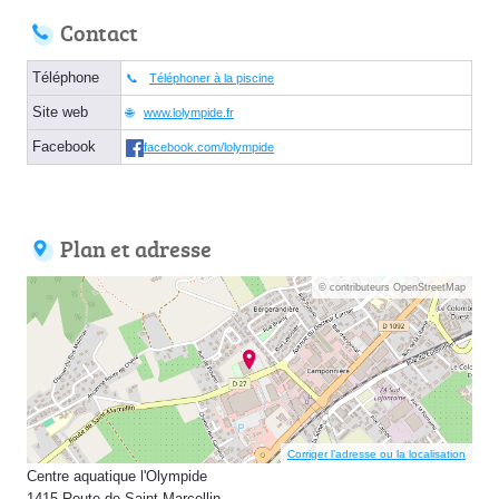
Contact
Téléphone
Téléphoner à la piscine
Site web
www.lolympide.fr
Facebook
facebook.com/lolympide
Plan et adresse
© contributeurs OpenStreetMap
Corriger l’adresse ou la localisation
Centre aquatique l'Olympide
1415 Route de Saint-Marcellin