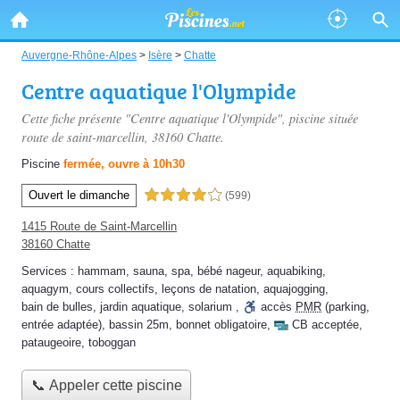
Auvergne-Rhône-Alpes
>
Isère
>
Chatte
Centre aquatique l'Olympide
Cette fiche présente "Centre aquatique l'Olympide", piscine située
route de saint-marcellin
, 38160 Chatte.
Piscine
fermée, ouvre à 10h30
Ouvert le dimanche
4,0 étoiles sur 5
(599)
1415 Route de Saint-Marcellin
38160 Chatte
Services :
hammam
,
sauna
,
spa
,
bébé nageur
,
aquabiking
,
aquagym
,
cours collectifs
,
leçons de natation
,
aquajogging
,
bain de bulles
,
jardin aquatique
,
solarium
,
accès
PMR
(parking,
entrée adaptée)
,
bassin 25m
,
bonnet obligatoire
,
CB acceptée
,
pataugeoire
,
toboggan
📞 Appeler cette piscine