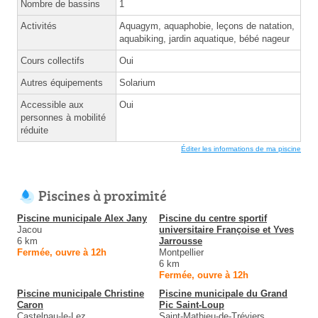
Nombre de bassins
1
Activités
Aquagym, aquaphobie, leçons de natation,
aquabiking, jardin aquatique, bébé nageur
Cours collectifs
Oui
Autres équipements
Solarium
Accessible aux
Oui
personnes à mobilité
réduite
Éditer les informations de ma piscine
Piscines à proximité
Piscine municipale Alex Jany
Piscine du centre sportif
Jacou
universitaire Françoise et Yves
6 km
Jarrousse
Fermée, ouvre à 12h
Montpellier
6 km
Fermée, ouvre à 12h
Piscine municipale Christine
Piscine municipale du Grand
Caron
Pic Saint-Loup
Castelnau-le-Lez
Saint-Mathieu-de-Tréviers