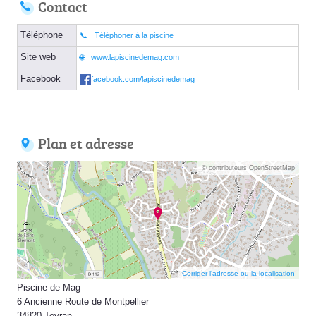
Contact
Téléphone
Téléphoner à la piscine
Site web
www.lapiscinedemag.com
Facebook
facebook.com/lapiscinedemag
Plan et adresse
© contributeurs OpenStreetMap
Corriger l’adresse ou la localisation
Piscine de Mag
6 Ancienne Route de Montpellier
34820 Teyran