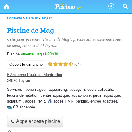
Occitanie
>
Hérault
>
Teyran
Piscine de Mag
Cette fiche présente "Piscine de Mag", piscine située
ancienne route
de montpellier
, 34820 Teyran.
Piscine
ouverte jusqu'à 20h30
Ouvert le dimanche
4,5 étoiles sur 5
(64)
6 Ancienne Route de Montpellier
34820 Teyran
Services :
bébé nageur
,
aquabiking
,
aquagym
,
cours collectifs
,
leçons de natation
,
centre aquatique
,
aquaphobie
,
jardin aquatique
,
solarium
,
accès PMR
,
accès
PMR
(parking, entrée adaptée)
,
CB acceptée
📞 Appeler cette piscine