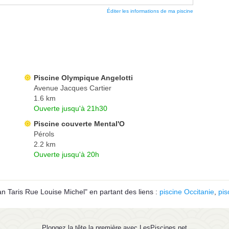
Éditer les informations de ma piscine
Piscine Olympique Angelotti
Avenue Jacques Cartier
1.6 km
Ouverte jusqu'à 21h30
Piscine couverte Mental'O
Pérols
2.2 km
Ouverte jusqu'à 20h
n Taris Rue Louise Michel" en partant des liens :
piscine Occitanie
,
pis
Plongez la tête la première avec LesPiscines.net