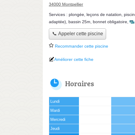
34000 Montpellier
Services :
plongée
,
leçons de natation
,
pisci
adaptée)
,
bassin 25m
,
bonnet obligatoire
,
📞 Appeler cette piscine
Recommander cette piscine
Améliorer cette fiche
Horaires
Lundi
Mardi
Mercredi
Jeudi