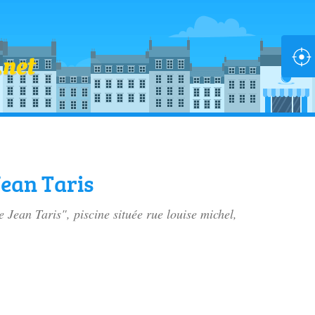
Jean Taris
e Jean Taris", piscine située
rue louise michel
,