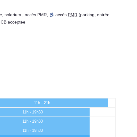
ne
,
solarium
,
accès PMR
,
accès
PMR
(parking, entrée
CB acceptée
11h - 21h
11h - 19h30
11h - 19h30
11h - 19h30