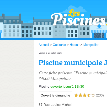
Accueil
>
Occitanie
>
Hérault
>
Montpellier
Vérifié le 24 juillet 2026
Piscine municipale 
Cette fiche présente "Piscine municipal
34000 Montpellier.
Piscine
ouverte jusqu'à 19h30
Ouvert le dimanche
(230)
3,5 étoiles sur 5
67 Rue Louise Michel