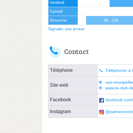
Vendredi
Samedi
Dimanche
9h - 13h
Signaler une erreur
Contact
Téléphone
Téléphoner à l
usn-montpellie
Site web
www.le-club-d
Facebook
facebook.com/
Instagram
@palmesmontp