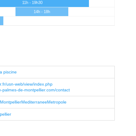
11h - 19h30
14h - 18h
a piscine
r.fr/usn-web/view/index.php
e-palmes-de-montpellier.com/contact
MontpellierMediterraneeMetropole
ellier