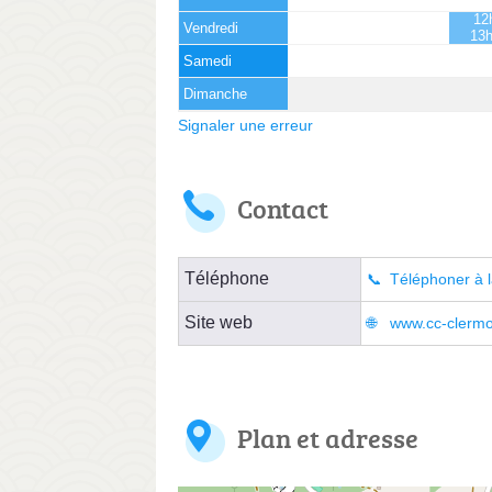
12
Vendredi
13
Samedi
Dimanche
Signaler une erreur
Contact
Téléphone
Téléphoner à l
Site web
www.cc-clermon
Plan et adresse