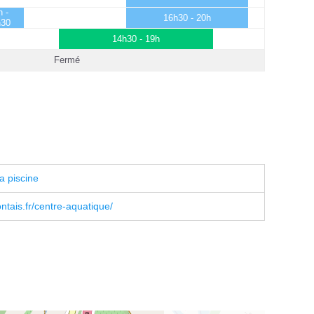
h -
16h30 - 20h
h30
14h30 - 19h
Fermé
a piscine
tais.fr/centre-aquatique/