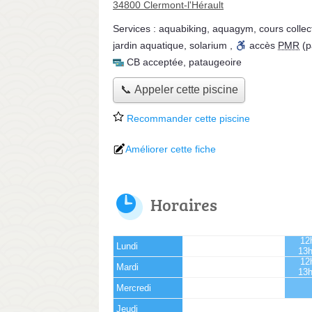
34800 Clermont-l'Hérault
Services :
aquabiking
,
aquagym
,
cours collect
jardin aquatique
,
solarium
,
accès
PMR
(p
CB acceptée
,
pataugeoire
📞 Appeler cette piscine
Recommander cette piscine
Améliorer cette fiche
Horaires
12
Lundi
13
12
Mardi
13
Mercredi
Jeudi