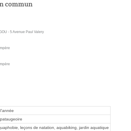
 en commun
U - 5 Avenue Paul Valery
Ampère
Ampère
 l'année
 pataugeoire
aphobie, leçons de natation, aquabiking, jardin aquatique