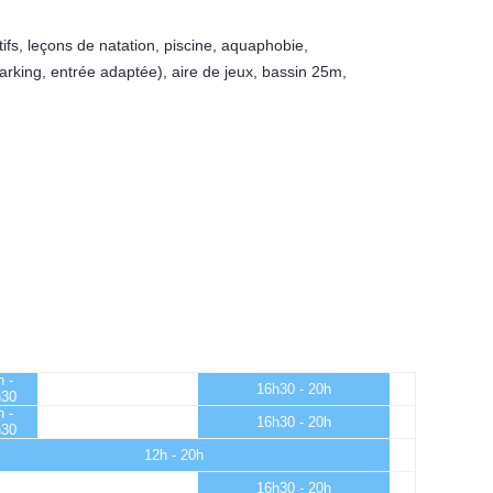
ifs
,
leçons de natation
,
piscine
,
aquaphobie
,
arking, entrée adaptée)
,
aire de jeux
,
bassin 25m
,
h -
16h30 - 20h
h30
h -
16h30 - 20h
h30
12h - 20h
16h30 - 20h