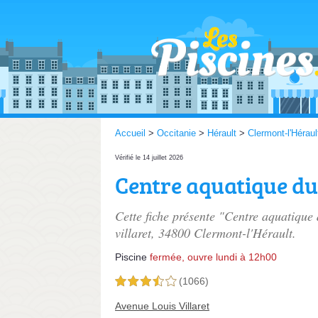
Accueil
>
Occitanie
>
Hérault
>
Clermont-l'Héraul
Vérifié le 14 juillet 2026
Centre aquatique d
Cette fiche présente "Centre aquatique
villaret
, 34800 Clermont-l'Hérault.
Piscine
fermée, ouvre lundi à 12h00
(1066)
3,5 étoiles sur 5
Avenue Louis Villaret