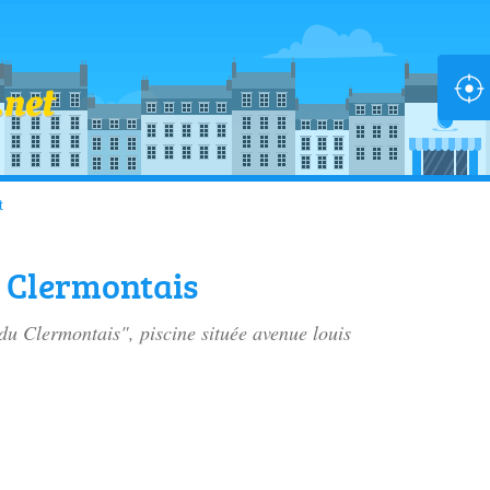
t
u Clermontais
 du Clermontais", piscine située
avenue louis