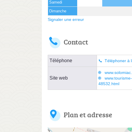
Samedi
Dimanche
Signaler une erreur
Contact
Téléphone
Téléphoner à l
www.solomiac.f
Site web
www.tourisme-
48532.html
Plan et adresse