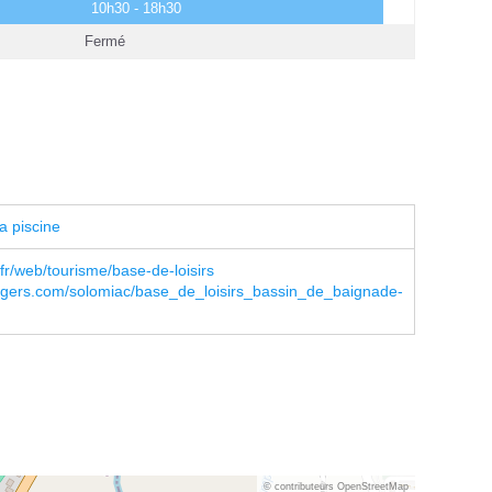
10h30 - 18h30
Fermé
a piscine
r/web/tourisme/base-de-loisirs
gers.com/solomiac/base_de_loisirs_bassin_de_baignade-
© contributeurs OpenStreetMap