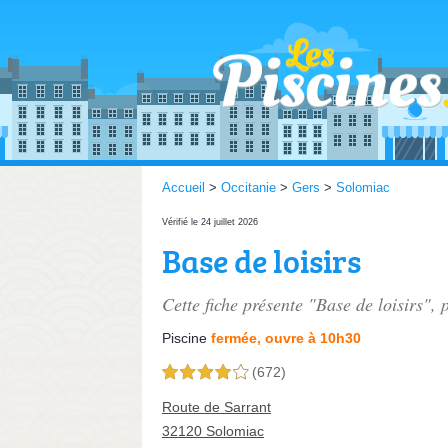
Accueil
>
Occitanie
>
Gers
>
Solomiac
Vérifié le 24 juillet 2026
Base de loisirs
Cette fiche présente "Base de loisirs", 
Piscine
fermée, ouvre à 10h30
(672)
4,0 étoiles sur 5
Route de Sarrant
32120 Solomiac