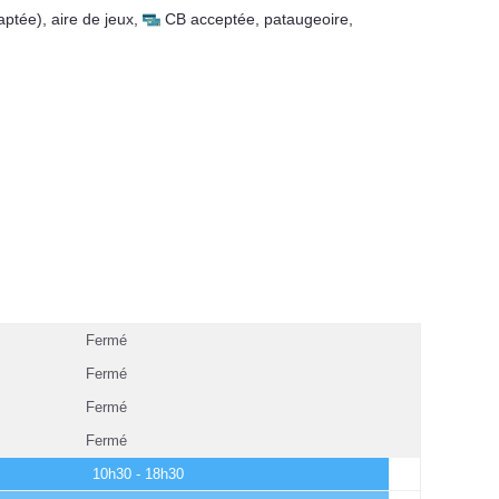
aptée)
,
aire de jeux
,
CB acceptée
,
pataugeoire
,
Fermé
Fermé
Fermé
Fermé
10h30 - 18h30