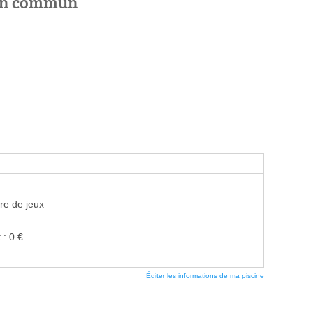
 en commun
re de jeux
 : 0 €
Éditer les informations de ma piscine