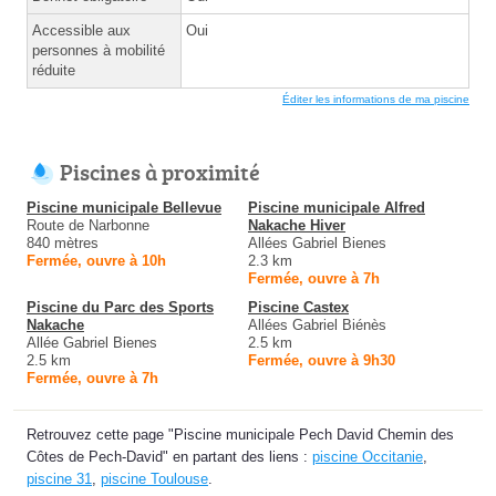
Accessible aux
Oui
personnes à mobilité
réduite
Éditer les informations de ma piscine
Piscines à proximité
Piscine municipale Bellevue
Piscine municipale Alfred
Route de Narbonne
Nakache Hiver
840 mètres
Allées Gabriel Bienes
Fermée, ouvre à 10h
2.3 km
Fermée, ouvre à 7h
Piscine du Parc des Sports
Piscine Castex
Nakache
Allées Gabriel Biénès
Allée Gabriel Bienes
2.5 km
2.5 km
Fermée, ouvre à 9h30
Fermée, ouvre à 7h
Retrouvez cette page "Piscine municipale Pech David Chemin des
Côtes de Pech-David" en partant des liens :
piscine Occitanie
,
piscine 31
,
piscine Toulouse
.