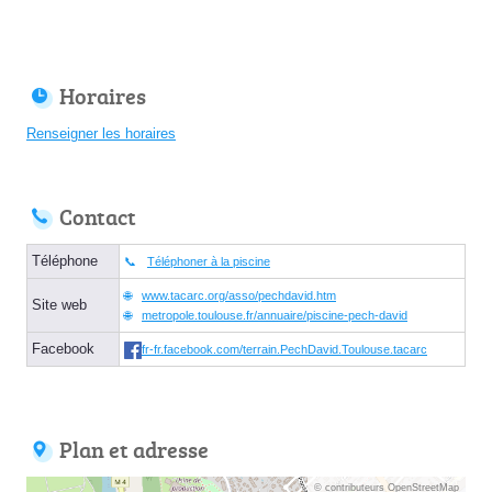
Horaires
Renseigner les horaires
Contact
Téléphone
Téléphoner à la piscine
www.tacarc.org/asso/pechdavid.htm
Site web
metropole.toulouse.fr/annuaire/piscine-pech-david
Facebook
fr-fr.facebook.com/terrain.PechDavid.Toulouse.tacarc
Plan et adresse
© contributeurs OpenStreetMap