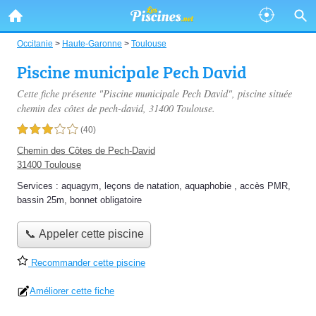
Occitanie
>
Haute-Garonne
>
Toulouse
Piscine municipale Pech David
Cette fiche présente "Piscine municipale Pech David", piscine située
chemin des côtes de pech-david
, 31400 Toulouse.
3,0 étoiles sur 5
(40)
Chemin des Côtes de Pech-David
31400 Toulouse
Services :
aquagym
,
leçons de natation
,
aquaphobie
,
accès PMR
,
bassin 25m
,
bonnet obligatoire
📞 Appeler cette piscine
Recommander cette piscine
Améliorer cette fiche