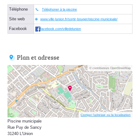
Téléphone
Téléphoner à la piscine
Site web
www.ville-lunion.fr/sortir-bouger/piscine-municipale/
Facebook
facebook.com/villedelunion
Plan et adresse
© contributeurs OpenStreetMap
Corriger l’adresse ou la localisation
Piscine municipale
Rue Puy de Sancy
31240 L'Union