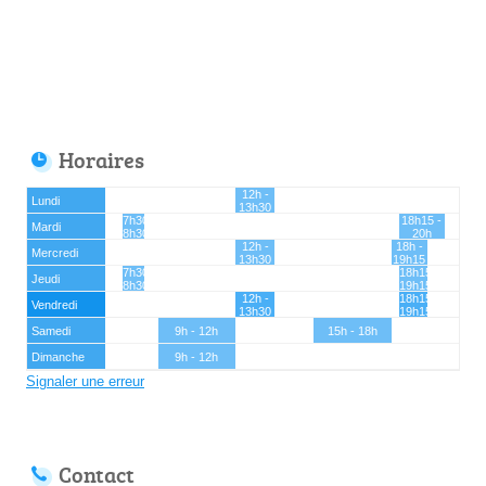
Horaires
12h -
Lundi
13h30
7h30 -
18h15 -
Mardi
8h30
20h
12h -
18h -
Mercredi
13h30
19h15
7h30 -
18h15 -
Jeudi
8h30
19h15
12h -
18h15 -
Vendredi
13h30
19h15
Samedi
9h - 12h
15h - 18h
Dimanche
9h - 12h
Signaler une erreur
Contact