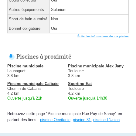
Cours collectifs
Oui
Autres équipements
Solarium
Short de bain autorisé
Non
Bonnet obligatoire
Oui
Éditer les informations de ma piscine
Piscines à proximité
Piscine municipale
Piscine municipale Alex Jany
Launaguet
Toulouse
3.8 km
3.8 km
Piscine municipale Calicéo
Sporting Eat
Chemin de Cabanis
Toulouse
4.2 km
4.2 km
Ouverte jusqu'à 21h
Ouverte jusqu'à 14h30
Retrouvez cette page "Piscine municipale Rue Puy de Sancy" en
partant des liens :
piscine Occitanie
,
piscine 31
,
piscine L'Union
.