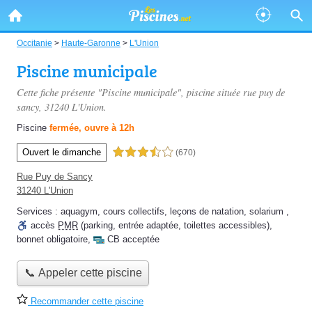
Occitanie
>
Haute-Garonne
>
L'Union
Piscine municipale
Cette fiche présente "Piscine municipale", piscine située
rue puy de
sancy
, 31240 L'Union.
Piscine
fermée, ouvre à 12h
Ouvert le dimanche
3,5 étoiles sur 5
(670)
Rue Puy de Sancy
31240 L'Union
Services :
aquagym
,
cours collectifs
,
leçons de natation
,
solarium
,
accès
PMR
(parking, entrée adaptée, toilettes accessibles)
,
bonnet obligatoire
,
CB acceptée
📞 Appeler cette piscine
Recommander cette piscine