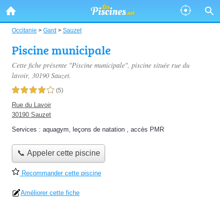
Occitanie
>
Gard
>
Sauzet
Piscine municipale
Cette fiche présente "Piscine municipale", piscine située
rue du
lavoir
, 30190 Sauzet.
4,0 étoiles sur 5
(5)
Rue du Lavoir
30190 Sauzet
Services :
aquagym
,
leçons de natation
,
accès PMR
📞 Appeler cette piscine
Recommander cette piscine
Améliorer cette fiche