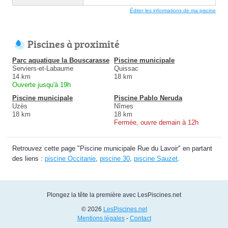
Éditer les informations de ma piscine
Piscines à proximité
Parc aquatique la Bouscarasse
Piscine municipale
Serviers-et-Labaume
Quissac
14 km
18 km
Ouverte jusqu'à 19h
Piscine municipale
Piscine Pablo Neruda
Uzès
Nîmes
18 km
18 km
Fermée, ouvre demain à 12h
Retrouvez cette page "Piscine municipale Rue du Lavoir" en partant
des liens :
piscine Occitanie
,
piscine 30
,
piscine Sauzet
.
Plongez la tête la première avec LesPiscines.net
© 2026
LesPiscines.net
Mentions légales
-
Contact