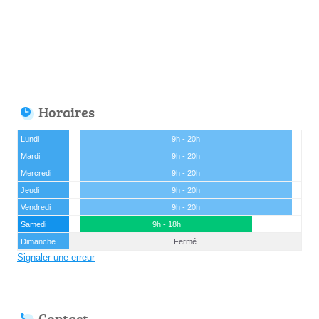
Horaires
Lundi
9h - 20h
Mardi
9h - 20h
Mercredi
9h - 20h
Jeudi
9h - 20h
Vendredi
9h - 20h
Samedi
9h - 18h
Dimanche
Fermé
Signaler une erreur
Contact