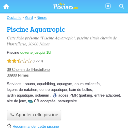
Occitanie
>
Gard
>
Nîmes
Piscine Aquatropic
Cette fiche présente "Piscine Aquatropic", piscine située
chemin de
l'hostellerie
, 30900 Nîmes.
Piscine
ouverte jusqu'à 18h
2,5 étoiles sur 5
(1220)
39 Chemin de l'Hostellerie
30900 Nîmes
Services :
sauna
,
aquabiking
,
aquagym
,
cours collectifs
,
leçons de natation
,
centre aquatique
,
bain de bulles
,
jardin aquatique
,
solarium
,
accès
PMR
(parking, entrée adaptée)
,
aire de jeux
,
CB acceptée
,
pataugeoire
📞 Appeler cette piscine
Recommander cette piscine