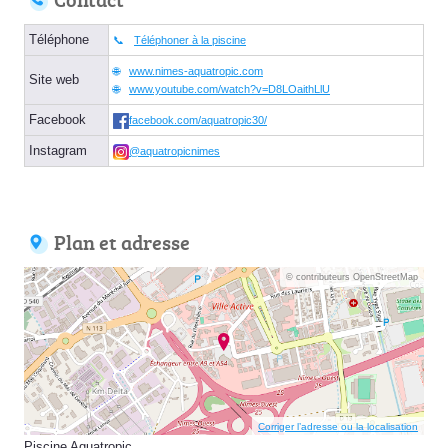
Téléphone
Téléphoner à la piscine
www.nimes-aquatropic.com
Site web
www.youtube.com/watch?v=D8LOaithLlU
Facebook
facebook.com/aquatropic30/
Instagram
@aquatropicnimes
Plan et adresse
© contributeurs OpenStreetMap
Corriger l’adresse ou la localisation
Piscine Aquatropic