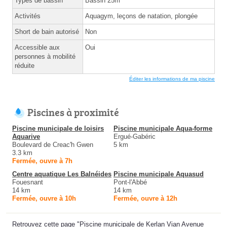
Types de bassin
Bassin 25m
Activités
Aquagym, leçons de natation, plongée
Short de bain autorisé
Non
Accessible aux
Oui
personnes à mobilité
réduite
Éditer les informations de ma piscine
Piscines à proximité
Piscine municipale de loisirs
Piscine municipale Aqua-forme
Aquarive
Ergué-Gabéric
Boulevard de Creac'h Gwen
5 km
3.3 km
Fermée, ouvre à 7h
Centre aquatique Les Balnéides
Piscine municipale Aquasud
Fouesnant
Pont-l'Abbé
14 km
14 km
Fermée, ouvre à 10h
Fermée, ouvre à 12h
Retrouvez cette page "Piscine municipale de Kerlan Vian Avenue