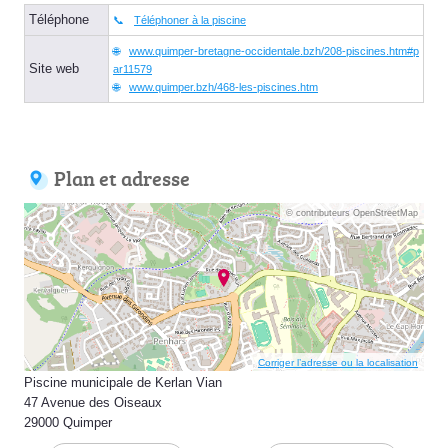
Téléphone
Téléphoner à la piscine
www.quimper-bretagne-occidentale.bzh/208-piscines.htm#p
Site web
ar11579
www.quimper.bzh/468-les-piscines.htm
Plan et adresse
© contributeurs OpenStreetMap
Corriger l’adresse ou la localisation
Piscine municipale de Kerlan Vian
47 Avenue des Oiseaux
29000 Quimper