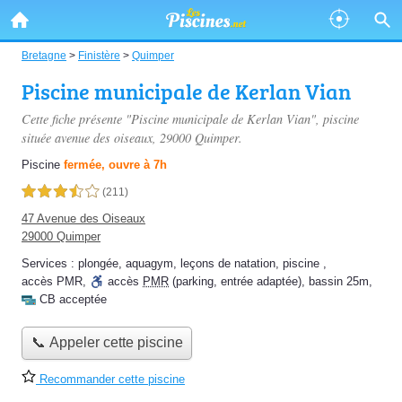
Bretagne
>
Finistère
>
Quimper
Piscine municipale de Kerlan Vian
Cette fiche présente "Piscine municipale de Kerlan Vian", piscine
située
avenue des oiseaux
, 29000 Quimper.
Piscine
fermée, ouvre à 7h
3,5 étoiles sur 5
(211)
47 Avenue des Oiseaux
29000 Quimper
Services :
plongée
,
aquagym
,
leçons de natation
,
piscine
,
accès PMR
,
accès
PMR
(parking, entrée adaptée)
,
bassin 25m
,
CB acceptée
📞 Appeler cette piscine
Recommander cette piscine