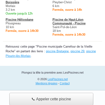
Boissière
Pleyber-Christ
Morlaix
6 km
3.2 km
Fermée, ouvre à 14h
Ouverte jusqu'à 12h
Piscine Hélioséane
Piscine de Haut-Léon
Plouigneau
Communauté - Piscine
10 km
Saint-Pol-de-Léon
Fermée, ouvre à 14h30
18 km
Fermée, ouvre à 14h30
Retrouvez cette page "Piscine municipale Carrefour de la Vieille
Roche" en partant des liens :
piscine Bretagne
,
piscine 29
,
piscine
Plourin-lès-Morlaix
.
Plongez la tête la première avec LesPiscines.net
© 2026
LesPiscines.net
Mentions légales
-
Contact
📞 Appeler cette piscine