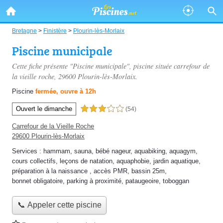
Bretagne
>
Finistère
>
Plourin-lès-Morlaix
Piscine municipale
Cette fiche présente "Piscine municipale", piscine située
carrefour de
la vieille roche
, 29600 Plourin-lès-Morlaix.
Piscine
fermée, ouvre à 12h
Ouvert le dimanche
3,0 étoiles sur 5
(54)
Carrefour de la Vieille Roche
29600 Plourin-lès-Morlaix
Services :
hammam
,
sauna
,
bébé nageur
,
aquabiking
,
aquagym
,
cours collectifs
,
leçons de natation
,
aquaphobie
,
jardin aquatique
,
préparation à la naissance
,
accès PMR
,
bassin 25m
,
bonnet obligatoire
,
parking à proximité
,
pataugeoire
,
toboggan
📞 Appeler cette piscine