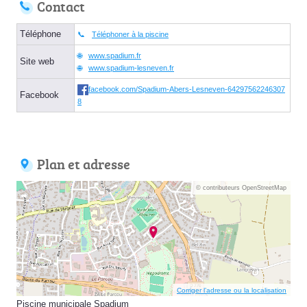
Contact
Téléphone
Téléphoner à la piscine
www.spadium.fr
Site web
www.spadium-lesneven.fr
facebook.com/Spadium-Abers-Lesneven-64297562246307
Facebook
8
Plan et adresse
© contributeurs OpenStreetMap
Corriger l’adresse ou la localisation
Piscine municipale Spadium