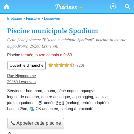
Bretagne
>
Finistère
>
Lesneven
Piscine municipale Spadium
Cette fiche présente "Piscine municipale Spadium", piscine située
rue
hippodrome
, 29260 Lesneven.
Piscine
fermée, ouvre demain à 9h30
Ouvert le dimanche
4,5 étoiles sur 5
(720)
Rue Hippodrome
29260 Lesneven
Services :
hammam
,
sauna
,
bébé nageur
,
aquagym
,
leçons de natation
,
centre aquatique
,
aquajogging
,
jacuzzi
,
jardin aquatique
,
accès
PMR
(parking, entrée adaptée)
,
bassin 25m
,
CB acceptée
,
parking à proximité
📞 Appeler cette piscine