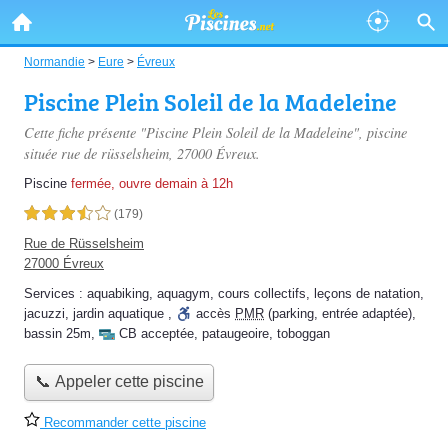
Normandie
>
Eure
>
Évreux
Piscine Plein Soleil de la Madeleine
Cette fiche présente "Piscine Plein Soleil de la Madeleine", piscine
située
rue de rüsselsheim
, 27000 Évreux.
Piscine
fermée, ouvre demain à 12h
3,5 étoiles sur 5
(179)
Rue de Rüsselsheim
27000 Évreux
Services :
aquabiking
,
aquagym
,
cours collectifs
,
leçons de natation
,
jacuzzi
,
jardin aquatique
,
accès
PMR
(parking, entrée adaptée)
,
bassin 25m
,
CB acceptée
,
pataugeoire
,
toboggan
📞 Appeler cette piscine
Recommander cette piscine