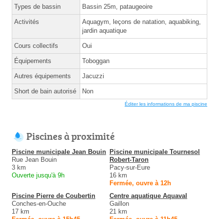
Types de bassin
Bassin 25m, pataugeoire
Activités
Aquagym, leçons de natation, aquabiking,
jardin aquatique
Cours collectifs
Oui
Équipements
Toboggan
Autres équipements
Jacuzzi
Short de bain autorisé
Non
Éditer les informations de ma piscine
Piscines à proximité
Piscine municipale Jean Bouin
Piscine municipale Tournesol
Rue Jean Bouin
Robert-Taron
3 km
Pacy-sur-Eure
Ouverte jusqu'à 9h
16 km
Fermée, ouvre à 12h
Piscine Pierre de Coubertin
Centre aquatique Aquaval
Conches-en-Ouche
Gaillon
17 km
21 km