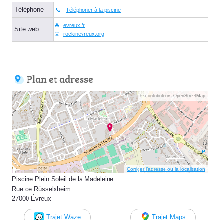
Téléphone
Téléphoner à la piscine
evreux.fr
Site web
rockinevreux.org
Plan et adresse
© contributeurs OpenStreetMap
Corriger l’adresse ou la localisation
Piscine Plein Soleil de la Madeleine
Rue de Rüsselsheim
27000 Évreux
Trajet Waze
Trajet Maps