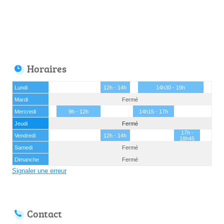
Horaires
Lundi
12h - 14h
14h30 - 19h
Mardi
Fermé
Mercredi
9h - 12h
14h15 - 17h
Jeudi
Fermé
17h -
Vendredi
12h - 14h
18h45
Samedi
Fermé
Dimanche
Fermé
Signaler une erreur
Contact