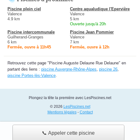
Piscine plein ciel
Centre aqualudique l'Epervière
Valence
Valence
4.9 km
5 km
Ouverte jusqu'à 20h
Piscine intercommunale
Piscine Jean Pommier
Guilherand-Granges
Valence
6 km
7 km
Fermée, ouvre à 11h45
Fermée, ouvre à 12h
Retrouvez cette page "Piscine Auguste Delaune Rue Delaune" en
partant des liens :
piscine Auvergne-Rhône-Alpes
,
piscine 26
,
piscine Portes-lès-Valence
.
Plongez la tête la première avec LesPiscines.net
© 2026
LesPiscines.net
Mentions légales
-
Contact
📞 Appeler cette piscine