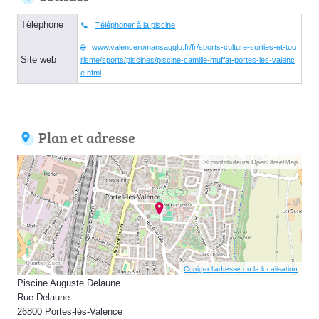
Téléphone
Téléphoner à la piscine
www.valenceromansagglo.fr/fr/sports-culture-sorties-et-tou
Site web
risme/sports/piscines/piscine-camille-muffat-portes-les-valenc
e.html
Plan et adresse
© contributeurs OpenStreetMap
Corriger l’adresse ou la localisation
Piscine Auguste Delaune
Rue Delaune
26800 Portes-lès-Valence