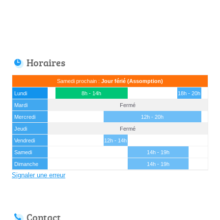
Horaires
Samedi prochain :
Jour férié (Assomption)
Lundi
8h - 14h
18h - 20h
Mardi
Fermé
Mercredi
12h - 20h
Jeudi
Fermé
Vendredi
12h - 14h
Samedi
14h - 19h
Dimanche
14h - 19h
Signaler une erreur
Contact