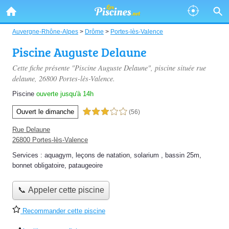
Auvergne-Rhône-Alpes
>
Drôme
>
Portes-lès-Valence
Piscine Auguste Delaune
Cette fiche présente "Piscine Auguste Delaune", piscine située
rue
delaune
, 26800 Portes-lès-Valence.
Piscine
ouverte jusqu'à 14h
Ouvert le dimanche
3,0 étoiles sur 5
(56)
Rue Delaune
26800 Portes-lès-Valence
Services :
aquagym
,
leçons de natation
,
solarium
,
bassin 25m
,
bonnet obligatoire
,
pataugeoire
📞 Appeler cette piscine
Recommander cette piscine