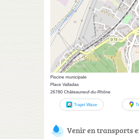
Piscine municipale
Place Valladas
26780 Châteauneuf-du-Rhône
Trajet Waze
T
Venir en transports