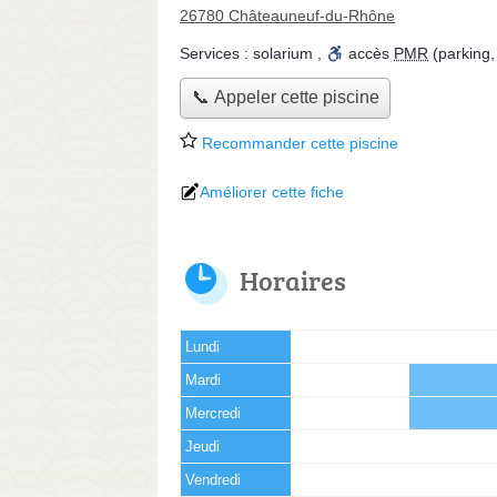
26780 Châteauneuf-du-Rhône
Services :
solarium
,
accès
PMR
(parking,
📞 Appeler cette piscine
Recommander cette piscine
Améliorer cette fiche
Horaires
Lundi
Mardi
Mercredi
Jeudi
Vendredi