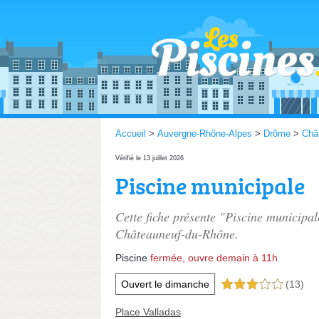
Accueil
>
Auvergne-Rhône-Alpes
>
Drôme
>
Châ
Vérifié le 13 juillet 2026
Piscine municipale
Cette fiche présente "Piscine municipal
Châteauneuf-du-Rhône.
Piscine
fermée, ouvre demain à 11h
Ouvert le dimanche
(13)
3,0 étoiles sur 5
Place Valladas