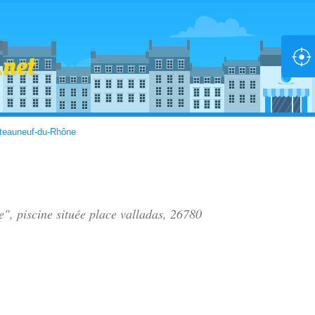
teauneuf-du-Rhône
e", piscine située
place valladas
, 26780