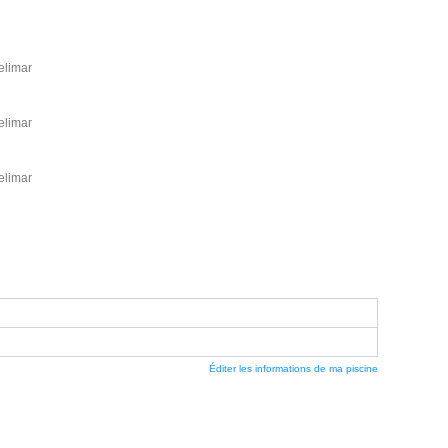
elimar
elimar
elimar
Éditer les informations de ma piscine