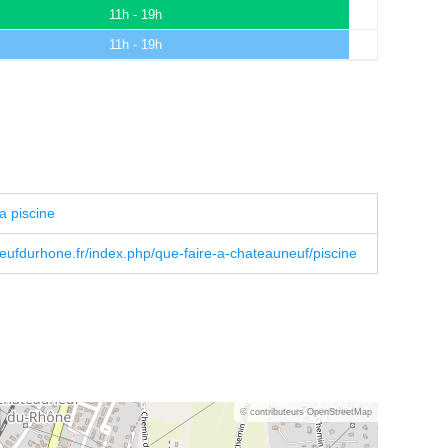
11h - 19h
11h - 19h
a piscine
ufdurhone.fr/index.php/que-faire-a-chateauneuf/piscine
© contributeurs OpenStreetMap