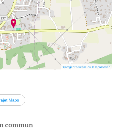
Corriger l’adresse ou la localisation
rajet Maps
 en commun