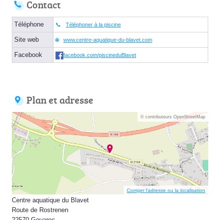
Contact
Téléphone
Téléphoner à la piscine
Site web
www.centre-aquatique-du-blavet.com
Facebook
facebook.com/piscineduBlavet
Plan et adresse
© contributeurs OpenStreetMap
Corriger l’adresse ou la localisation
Centre aquatique du Blavet
Route de Rostrenen
22570 Gouarec