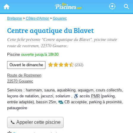
Bretagne
>
Côtes-d'Armor
>
Gouarec
Centre aquatique du Blavet
Cette fiche présente "Centre aquatique du Blavet", piscine située
route de rostrenen
, 22570 Gouarec.
Piscine
ouverte jusqu'à 18h30
Ouvert le dimanche
4,5 étoiles sur 5
(232)
Route de Rostrenen
22570 Gouarec
Services :
hammam
,
sauna
,
aquabiking
,
aquagym
,
cours collectifs
,
leçons de natation
,
jacuzzi
,
solarium
,
accès
PMR
(parking,
entrée adaptée)
,
bassin 25m
,
CB acceptée
,
parking à proximité
,
pataugeoire
📞 Appeler cette piscine