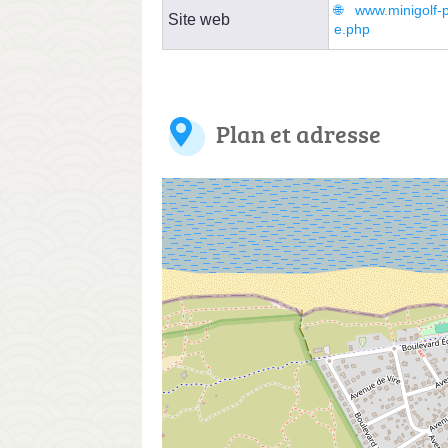
www.minigolf-pi
Site web
e.php
Plan et adresse