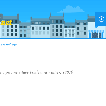
ceville-Plage
e", piscine située
boulevard wattier
, 14810