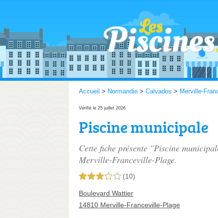
Accueil
>
Normandie
>
Calvados
>
Merville-Fran
Vérifié le 25 juillet 2026
Piscine municipale
Cette fiche présente "Piscine municipal
Merville-Franceville-Plage.
(10)
3,0 étoiles sur 5
Boulevard Wattier
14810 Merville-Franceville-Plage