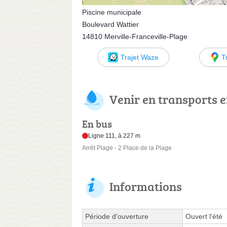
Piscine municipale
Boulevard Wattier
14810 Merville-Franceville-Plage
Trajet Waze
T
Venir en transports
En bus
Ligne 111, à 227 m
Arrêt Plage - 2 Place de la Plage
Informations
Période d'ouverture
Ouvert l'été