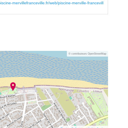
scine-mervillefranceville.fr/web/piscine-merville-francevill
© contributeurs OpenStreetMap