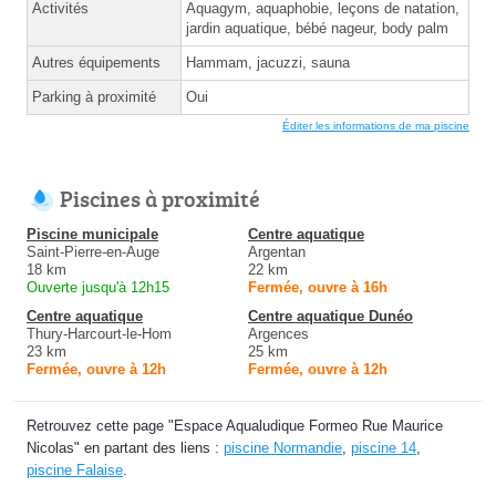
Activités
Aquagym, aquaphobie, leçons de natation,
jardin aquatique, bébé nageur, body palm
Autres équipements
Hammam, jacuzzi, sauna
Parking à proximité
Oui
Éditer les informations de ma piscine
Piscines à proximité
Piscine municipale
Centre aquatique
Saint-Pierre-en-Auge
Argentan
18 km
22 km
Ouverte jusqu'à 12h15
Fermée, ouvre à 16h
Centre aquatique
Centre aquatique Dunéo
Thury-Harcourt-le-Hom
Argences
23 km
25 km
Fermée, ouvre à 12h
Fermée, ouvre à 12h
Retrouvez cette page "Espace Aqualudique Formeo Rue Maurice
Nicolas" en partant des liens :
piscine Normandie
,
piscine 14
,
piscine Falaise
.