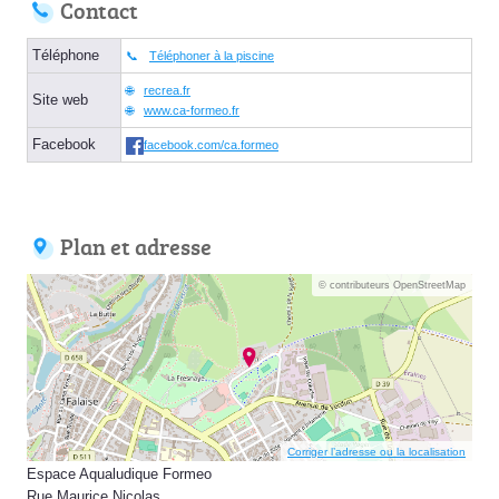
Contact
Téléphone
Téléphoner à la piscine
recrea.fr
Site web
www.ca-formeo.fr
Facebook
facebook.com/ca.formeo
Plan et adresse
© contributeurs OpenStreetMap
Corriger l’adresse ou la localisation
Espace Aqualudique Formeo
Rue Maurice Nicolas