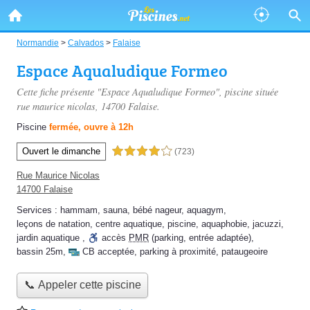
Normandie
>
Calvados
>
Falaise
Espace Aqualudique Formeo
Cette fiche présente "Espace Aqualudique Formeo", piscine située
rue maurice nicolas
, 14700 Falaise.
Piscine
fermée, ouvre à 12h
Ouvert le dimanche
4,0 étoiles sur 5
(723)
Rue Maurice Nicolas
14700 Falaise
Services :
hammam
,
sauna
,
bébé nageur
,
aquagym
,
leçons de natation
,
centre aquatique
,
piscine
,
aquaphobie
,
jacuzzi
,
jardin aquatique
,
accès
PMR
(parking, entrée adaptée)
,
bassin 25m
,
CB acceptée
,
parking à proximité
,
pataugeoire
📞 Appeler cette piscine