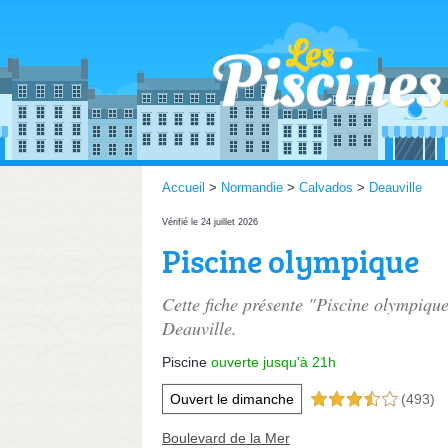
Accueil
>
Normandie
>
Calvados
>
Deauville
Vérifié le 24 juillet 2026
Piscine olympique
Cette fiche présente "Piscine olympique
Deauville.
Piscine
ouverte jusqu'à 21h
Ouvert le dimanche
(493)
3,5 étoiles sur 5
Boulevard de la Mer