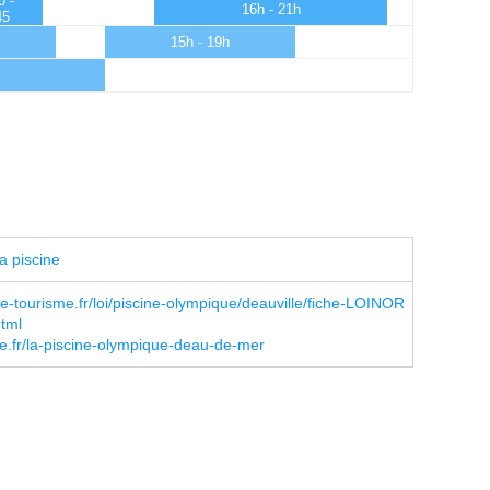
0 -
16h - 21h
45
15h - 19h
a piscine
tourisme.fr/loi/piscine-olympique/deauville/fiche-LOINOR
tml
e.fr/la-piscine-olympique-deau-de-mer