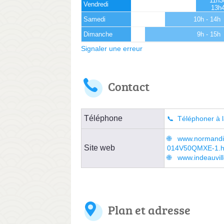
11h3
Vendredi
13h
Samedi
10h - 14h
Dimanche
9h - 15h
Signaler une erreur
Contact
Téléphone
Téléphoner à l
www.normandie-
Site web
014V50QMXE-1.h
www.indeauvill
Plan et adresse