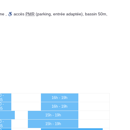
ine
,
accès
PMR
(parking, entrée adaptée)
,
bassin 50m
,
0 -
16h - 19h
45
0 -
16h - 19h
45
15h - 19h
0 -
15h - 19h
45