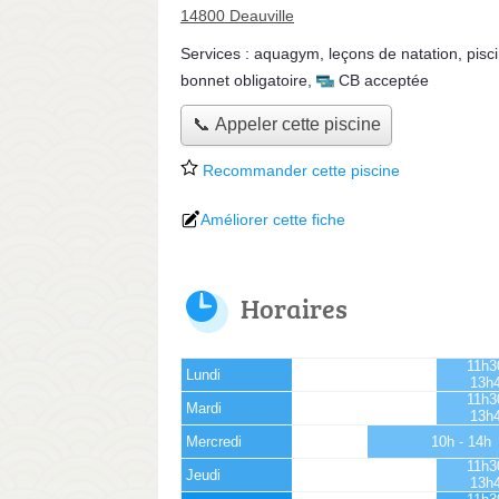
14800 Deauville
Services :
aquagym
,
leçons de natation
,
pisc
bonnet obligatoire
,
CB acceptée
📞 Appeler cette piscine
Recommander cette piscine
Améliorer cette fiche
Horaires
11h3
Lundi
13h
11h3
Mardi
13h
Mercredi
10h - 14h
11h3
Jeudi
13h