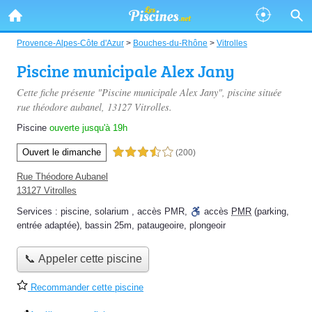
Provence-Alpes-Côte d'Azur
>
Bouches-du-Rhône
>
Vitrolles
Piscine municipale Alex Jany
Cette fiche présente "Piscine municipale Alex Jany", piscine située
rue théodore aubanel
, 13127 Vitrolles.
Piscine
ouverte jusqu'à 19h
Ouvert le dimanche
3,5 étoiles sur 5
(200)
Rue Théodore Aubanel
13127 Vitrolles
Services :
piscine
,
solarium
,
accès PMR
,
accès
PMR
(parking,
entrée adaptée)
,
bassin 25m
,
pataugeoire
,
plongeoir
📞 Appeler cette piscine
Recommander cette piscine