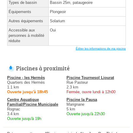
Types de bassin
Bassin 25m, pataugeoire
Équipements
Plongeoir
Autres équipements
Solarium
Accessible aux
Oui
personnes à mobilité
réduite
Éditer les informations de ma piscine
Piscines à proximité
Piscine - les Hermès
Piscine Tournesol Liourat
Quartiers des Hermès
Rue Pasteur
1.1 km
2.3 km
Ouverte jusqu'à 18h45
Fermée, ouvre lundi à 12h00
Centre Aquatique
Piscine la Pausa
Familial/Piscine Municipale
Marignane
Rognac
5 km
3.4 km
Ouverte jusqu'à 22h30
Ouverte jusqu'à 19h