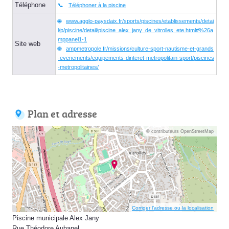
Téléphone
Téléphoner à la piscine
www.agglo-paysdaix.fr/sports/piscines/etablissements/detai
l/p/piscine/detail/piscine_alex_jany_de_vitrolles_ete.html#%26a
mppanel1-1
Site web
ampmetropole.fr/missions/culture-sport-nautisme-et-grands
-evenements/equipements-dinteret-metropolitain-sport/piscines
-metropolitaines/
Plan et adresse
© contributeurs OpenStreetMap
Corriger l’adresse ou la localisation
Piscine municipale Alex Jany
Rue Théodore Aubanel