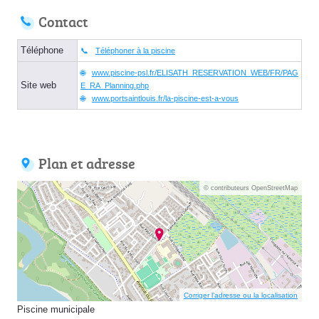
Contact
Téléphone
Téléphoner à la piscine
www.piscine-psl.fr/ELISATH_RESERVATION_WEB/FR/PAG
Site web
E_RA_Planning.php
www.portsaintlouis.fr/la-piscine-est-a-vous
Plan et adresse
© contributeurs OpenStreetMap
Corriger l’adresse ou la localisation
Piscine municipale