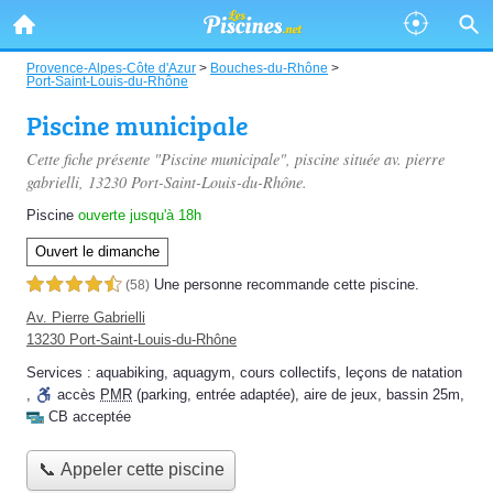
Provence-Alpes-Côte d'Azur
>
Bouches-du-Rhône
>
Port-Saint-Louis-du-Rhône
Piscine municipale
Cette fiche présente "Piscine municipale", piscine située
av. pierre
gabrielli
, 13230 Port-Saint-Louis-du-Rhône.
Piscine
ouverte jusqu'à 18h
Ouvert le dimanche
Une personne
recommande
cette piscine.
4,5 étoiles sur 5
(58)
Av. Pierre Gabrielli
13230 Port-Saint-Louis-du-Rhône
Services :
aquabiking
,
aquagym
,
cours collectifs
,
leçons de natation
,
accès
PMR
(parking, entrée adaptée)
,
aire de jeux
,
bassin 25m
,
CB acceptée
📞 Appeler cette piscine