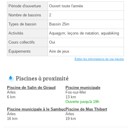
Période d'ouverture
Ouvert toute l'année
Nombre de bassins
2
Types de bassin
Bassin 25m
Activités
Aquagym, leçons de natation, aquabiking
Cours collectifs
Oui
Équipements
Aire de jeux
Éditer les informations de ma piscine
Piscines à proximité
Piscine de Salin de Giraud
Piscine municipale
Arles
Fos-sur-Mer
6 km
13 km
Ouverte jusqu'à 19h
Piscine municipale à le Sambuc
Piscine de Mas Thibert
Arles
Arles
16 km
19 km