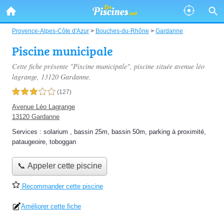
Provence-Alpes-Côte d'Azur
>
Bouches-du-Rhône
>
Gardanne
Piscine municipale
Cette fiche présente "Piscine municipale", piscine située
avenue léo
lagrange
, 13120 Gardanne.
3,0 étoiles sur 5
(127)
Avenue Léo Lagrange
13120 Gardanne
Services :
solarium
,
bassin 25m
,
bassin 50m
,
parking à proximité
,
pataugeoire
,
toboggan
📞 Appeler cette piscine
Recommander cette piscine
Améliorer cette fiche