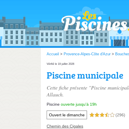
Accueil
>
Provence-Alpes-Côte d'Azur
>
Bouche
Vérifié le 19 juillet 2026
Piscine municipale
Cette fiche présente "Piscine municipal
Allauch.
Piscine
ouverte jusqu'à 19h
Ouvert le dimanche
(296)
3,5 étoiles sur 5
Chemin des Cigales