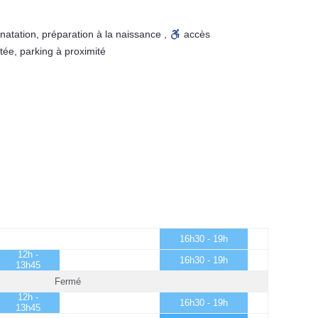
natation
,
préparation à la naissance
,
accès
tée
,
parking à proximité
16h30 - 19h
12h -
16h30 - 19h
13h45
Fermé
12h -
16h30 - 19h
13h45