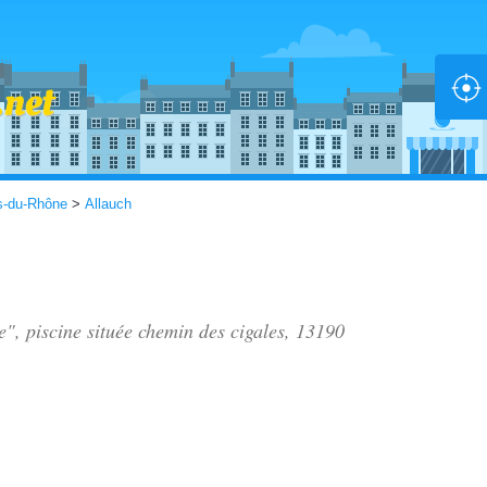
s-du-Rhône
>
Allauch
e", piscine située
chemin des cigales
, 13190