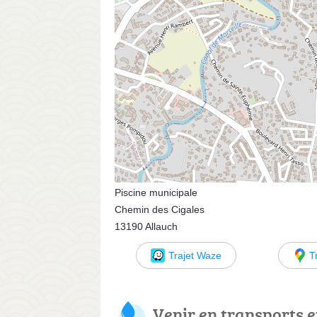
Piscine municipale
Chemin des Cigales
13190 Allauch
Trajet Waze
T
Venir en transports