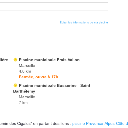
Éditer les informations de ma piscine
ière
Piscine municipale Frais Vallon
Marseille
4.8 km
Fermée, ouvre à 17h
Piscine municipale Busserine - Saint
Barthélemy
Marseille
7 km
min des Cigales" en partant des liens :
piscine Provence-Alpes-Côte d