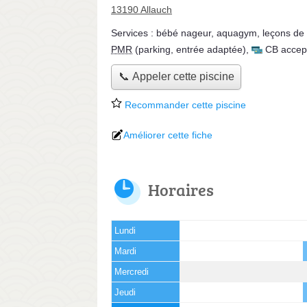
13190 Allauch
Services :
bébé nageur
,
aquagym
,
leçons de 
PMR
(parking, entrée adaptée)
,
CB accep
📞 Appeler cette piscine
Recommander cette piscine
Améliorer cette fiche
Horaires
Lundi
Mardi
Mercredi
Jeudi