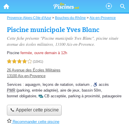
Provence-Alpes-Côte d'Azur
>
Bouches-du-Rhône
>
Aix-en-Provence
Piscine municipale Yves Blanc
Cette fiche présente "Piscine municipale Yves Blanc", piscine située
avenue des écoles militaires
, 13100 Aix-en-Provence.
Piscine
fermée, ouvre demain à 12h
4,0 étoiles sur 5
(1041)
26 Avenue des Écoles Militaires
13100 Aix-en-Provence
Services :
aquagym
,
leçons de natation
,
solarium
,
accès
PMR
(parking, entrée adaptée)
,
aire de jeux
,
bassin 50m
,
bonnet obligatoire
,
CB acceptée
,
parking à proximité
,
pataugeoire
📞 Appeler cette piscine
Recommander cette piscine