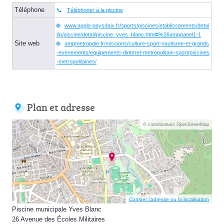
Téléphone
Téléphoner à la piscine
www.agglo-paysdaix.fr/sports/piscines/etablissements/detai
l/p/piscine/detail/piscine_yves_blanc.html#%26amppanel1-1
Site web
ampmetropole.fr/missions/culture-sport-nautisme-et-grands
-evenements/equipements-dinteret-metropolitain-sport/piscines
-metropolitaines/
Plan et adresse
© contributeurs OpenStreetMap
Corriger l’adresse ou la localisation
Piscine municipale Yves Blanc
26 Avenue des Écoles Militaires