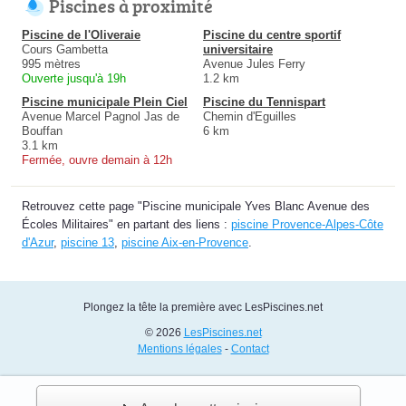
Piscines à proximité
Piscine de l'Oliveraie
Piscine du centre sportif
Cours Gambetta
universitaire
995 mètres
Avenue Jules Ferry
Ouverte jusqu'à 19h
1.2 km
Piscine municipale Plein Ciel
Piscine du Tennispart
Avenue Marcel Pagnol Jas de
Chemin d'Eguilles
Bouffan
6 km
3.1 km
Fermée, ouvre demain à 12h
Retrouvez cette page "Piscine municipale Yves Blanc Avenue des
Écoles Militaires" en partant des liens :
piscine Provence-Alpes-Côte
d'Azur
,
piscine 13
,
piscine Aix-en-Provence
.
Plongez la tête la première avec LesPiscines.net
© 2026
LesPiscines.net
Mentions légales
-
Contact