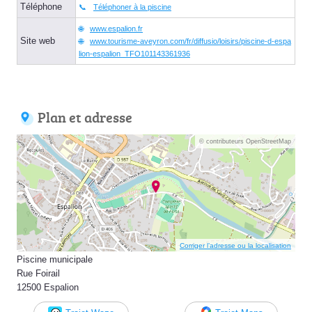
Téléphone
Téléphoner à la piscine
www.espalion.fr
Site web
www.tourisme-aveyron.com/fr/diffusio/loisirs/piscine-d-espa
lion-espalion_TFO101143361936
Plan et adresse
© contributeurs OpenStreetMap
Corriger l’adresse ou la localisation
Piscine municipale
Rue Foirail
12500 Espalion