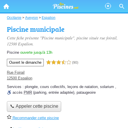
Occitanie
>
Aveyron
>
Espalion
Piscine municipale
Cette fiche présente "Piscine municipale", piscine située
rue foirail
,
12500 Espalion.
Piscine
ouverte jusqu'à 13h
Ouvert le dimanche
3,5 étoiles sur 5
(90)
Rue Foirail
12500 Espalion
Services :
plongée
,
cours collectifs
,
leçons de natation
,
solarium
,
accès
PMR
(parking, entrée adaptée)
,
pataugeoire
📞 Appeler cette piscine
Recommander cette piscine