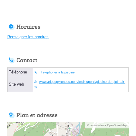
Horaires
Renseigner les horaires
Contact
Téléphone
Téléphoner à la piscine
www.ariegepyrenees.com/loisir-sportif/piscine-de-plein-air-
Site web
2/
Plan et adresse
© contributeurs OpenStreetMap