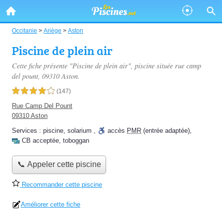
Occitanie
>
Ariège
>
Aston
Piscine de plein air
Cette fiche présente "Piscine de plein air", piscine située
rue camp
del pount
, 09310 Aston.
4,0 étoiles sur 5
(147)
Rue Camp Del Pount
09310 Aston
Services :
piscine
,
solarium
,
accès
PMR
(entrée adaptée)
,
CB acceptée
,
toboggan
📞 Appeler cette piscine
Recommander cette piscine
Améliorer cette fiche