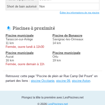
Short de bain autorisé
Non
Éditer les informations de ma piscine
Piscines à proximité
Piscine municipale
Piscine de Bonascre
Tarascon-sur-Ariège
Savignac-les-Ormeaux
11 km
14 km
Fermée, ouvre lundi à 11h30
Piscine municipale
Piscine municipale
Auzat
Orlu
16 km
19 km
Fermée, ouvre demain à 11h
Retrouvez cette page "Piscine de plein air Rue Camp Del Pount" en
partant des liens :
piscine Occitanie
,
piscine 09
,
piscine Aston
.
Plongez la tête la première avec LesPiscines.net
© 2026
LesPiscines.net