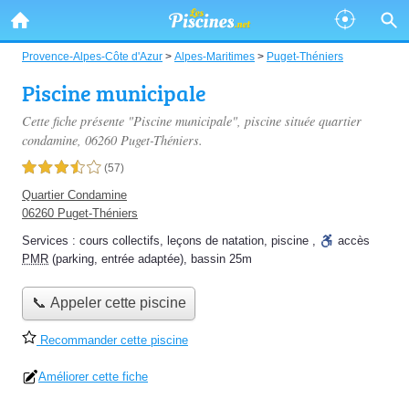
Provence-Alpes-Côte d'Azur
>
Alpes-Maritimes
>
Puget-Théniers
Piscine municipale
Cette fiche présente "Piscine municipale", piscine située
quartier
condamine
, 06260 Puget-Théniers.
3,5 étoiles sur 5
(57)
Quartier Condamine
06260 Puget-Théniers
Services :
cours collectifs
,
leçons de natation
,
piscine
,
accès
PMR
(parking, entrée adaptée)
,
bassin 25m
📞 Appeler cette piscine
Recommander cette piscine
Améliorer cette fiche