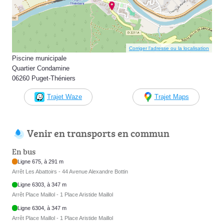
Corriger l’adresse ou la localisation
Piscine municipale
Quartier Condamine
06260 Puget-Théniers
Trajet Waze
Trajet Maps
Venir en transports en commun
En bus
Ligne 675, à 291 m
Arrêt Les Abattoirs - 44 Avenue Alexandre Bottin
Ligne 6303, à 347 m
Arrêt Place Maillol - 1 Place Aristide Maillol
Ligne 6304, à 347 m
Arrêt Place Maillol - 1 Place Aristide Maillol