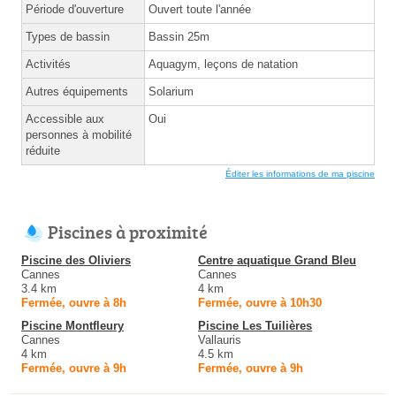
Période d'ouverture
Ouvert toute l'année
Types de bassin
Bassin 25m
Activités
Aquagym, leçons de natation
Autres équipements
Solarium
Accessible aux
Oui
personnes à mobilité
réduite
Éditer les informations de ma piscine
Piscines à proximité
Piscine des Oliviers
Centre aquatique Grand Bleu
Cannes
Cannes
3.4 km
4 km
Fermée, ouvre à 8h
Fermée, ouvre à 10h30
Piscine Montfleury
Piscine Les Tuilières
Cannes
Vallauris
4 km
4.5 km
Fermée, ouvre à 9h
Fermée, ouvre à 9h