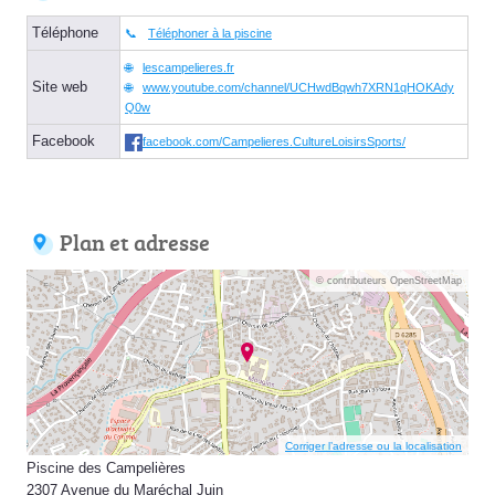
Téléphone
Téléphoner à la piscine
lescampelieres.fr
Site web
www.youtube.com/channel/UCHwdBqwh7XRN1qHOKAdy
Q0w
Facebook
facebook.com/Campelieres.CultureLoisirsSports/
Plan et adresse
© contributeurs OpenStreetMap
Corriger l’adresse ou la localisation
Piscine des Campelières
2307 Avenue du Maréchal Juin