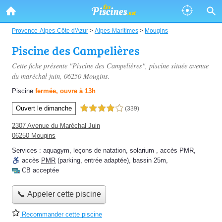
Provence-Alpes-Côte d'Azur
>
Alpes-Maritimes
>
Mougins
Piscine des Campelières
Cette fiche présente "Piscine des Campelières", piscine située
avenue
du maréchal juin
, 06250 Mougins.
Piscine
fermée, ouvre à 13h
Ouvert le dimanche
4,0 étoiles sur 5
(339)
2307 Avenue du Maréchal Juin
06250 Mougins
Services :
aquagym
,
leçons de natation
,
solarium
,
accès PMR
,
accès
PMR
(parking, entrée adaptée)
,
bassin 25m
,
CB acceptée
📞 Appeler cette piscine
Recommander cette piscine