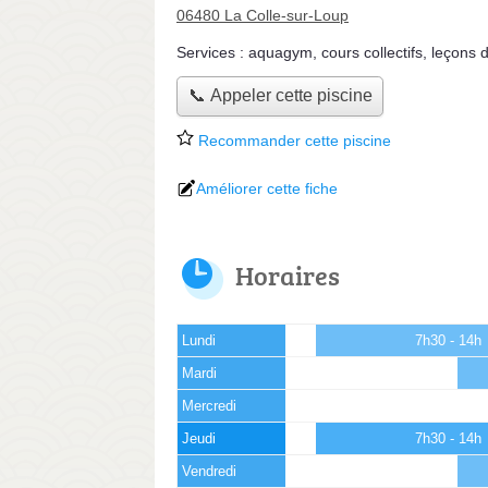
06480 La Colle-sur-Loup
Services :
aquagym
,
cours collectifs
,
leçons d
📞 Appeler cette piscine
Recommander cette piscine
Améliorer cette fiche
Horaires
Lundi
7h30 - 14h
Mardi
Mercredi
Jeudi
7h30 - 14h
Vendredi