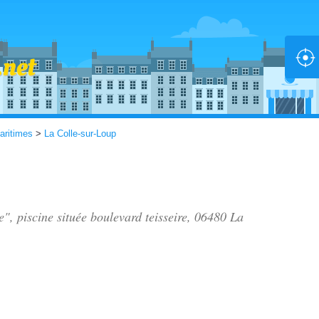
aritimes
>
La Colle-sur-Loup
e", piscine située
boulevard teisseire
, 06480 La