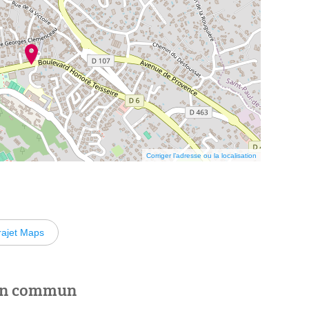
Corriger l’adresse ou la localisation
rajet Maps
 en commun