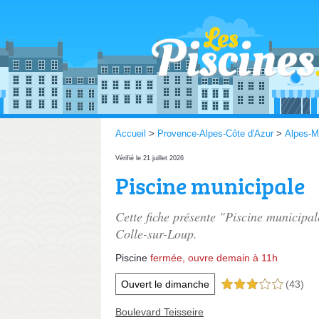
Accueil
>
Provence-Alpes-Côte d'Azur
>
Alpes-M
Vérifié le 21 juillet 2026
Piscine municipale
Cette fiche présente "Piscine municipal
Colle-sur-Loup.
Piscine
fermée, ouvre demain à 11h
Ouvert le dimanche
(43)
3,0 étoiles sur 5
Boulevard Teisseire