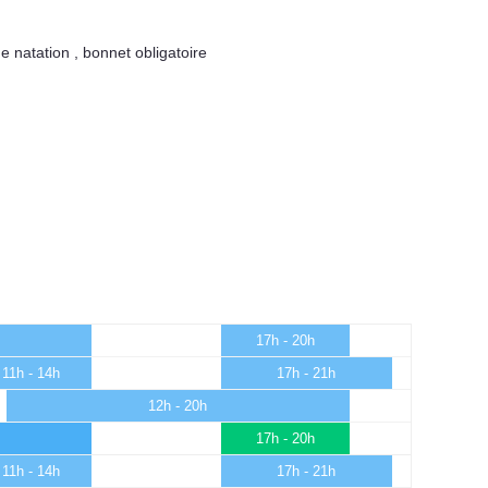
e natation
,
bonnet obligatoire
17h - 20h
11h - 14h
17h - 21h
12h - 20h
17h - 20h
11h - 14h
17h - 21h