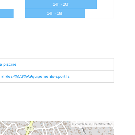
14h - 20h
14h - 19h
a piscine
.fr/fr/les-%C3%A9quipements-sportifs
© contributeurs OpenStreetMap