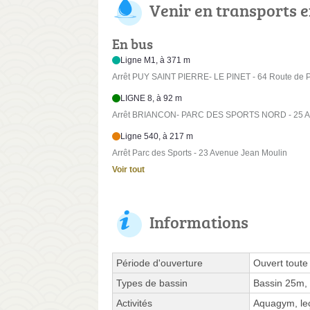
Venir en transports
En bus
Ligne M1, à 371 m
Arrêt PUY SAINT PIERRE- LE PINET - 64 Route de P
LIGNE 8, à 92 m
Arrêt BRIANCON- PARC DES SPORTS NORD - 25 Av
Ligne 540, à 217 m
Arrêt Parc des Sports - 23 Avenue Jean Moulin
Voir tout
Informations
Période d'ouverture
Ouvert toute
Types de bassin
Bassin 25m,
Activités
Aquagym, leç