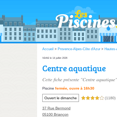
Accueil
>
Provence-Alpes-Côte d'Azur
>
Hautes-
Vérifié le 14 juillet 2026
Centre aquatique
Cette fiche présente "Centre aquatique"
Piscine
fermée, ouvre à 16h30
Ouvert le dimanche
(1180)
4,0 étoiles sur 5
37 Rue Bermond
05100 Briançon