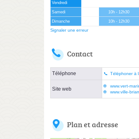
Vendredi
Samedi
10h - 12h30
Dimanche
10h - 12h30
Signaler une erreur
Contact
Téléphone
Téléphoner à l
www.vert-mari
Site web
www.ville-bria
Plan et adresse