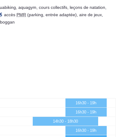
uabiking
,
aquagym
,
cours collectifs
,
leçons de natation
,
accès
PMR
(parking, entrée adaptée)
,
aire de jeux
,
oboggan
16h30 - 19h
16h30 - 19h
14h30 - 18h30
16h30 - 19h