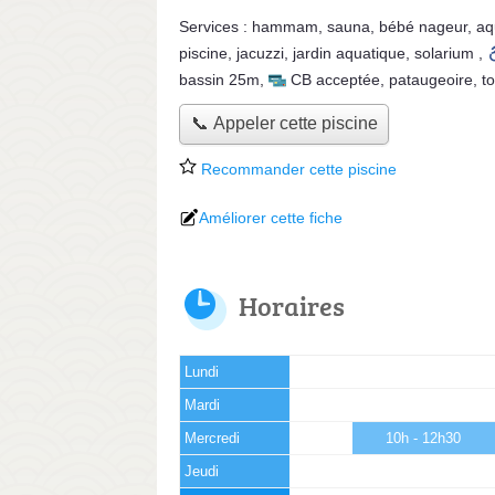
Services :
hammam
,
sauna
,
bébé nageur
,
aq
piscine
,
jacuzzi
,
jardin aquatique
,
solarium
,
bassin 25m
,
CB acceptée
,
pataugeoire
,
t
📞 Appeler cette piscine
Recommander cette piscine
Améliorer cette fiche
Horaires
Lundi
Mardi
Mercredi
10h - 12h30
Jeudi