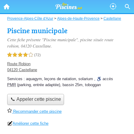
Provence-Alpes-Côte d'Azur
>
Alpes-de-Haute-Provence
>
Castellane
Piscine municipale
Cette fiche présente "Piscine municipale", piscine située
route
robion
, 04120 Castellane.
4,0 étoiles sur 5
(72)
Route Robion
04120 Castellane
Services :
aquagym
,
leçons de natation
,
solarium
,
accès
PMR
(parking, entrée adaptée)
,
bassin 25m
,
toboggan
📞 Appeler cette piscine
Recommander cette piscine
Améliorer cette fiche