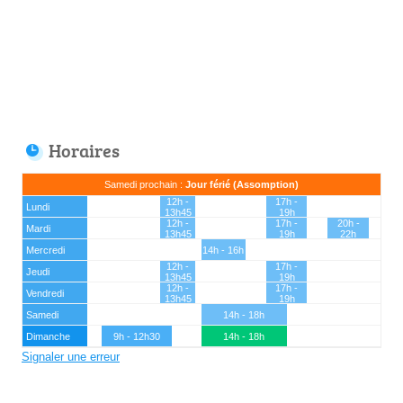
Horaires
Samedi prochain :
Jour férié (Assomption)
12h -
17h -
Lundi
13h45
19h
12h -
17h -
20h -
Mardi
13h45
19h
22h
Mercredi
14h - 16h
12h -
17h -
Jeudi
13h45
19h
12h -
17h -
Vendredi
13h45
19h
Samedi
14h - 18h
Dimanche
9h - 12h30
14h - 18h
Signaler une erreur