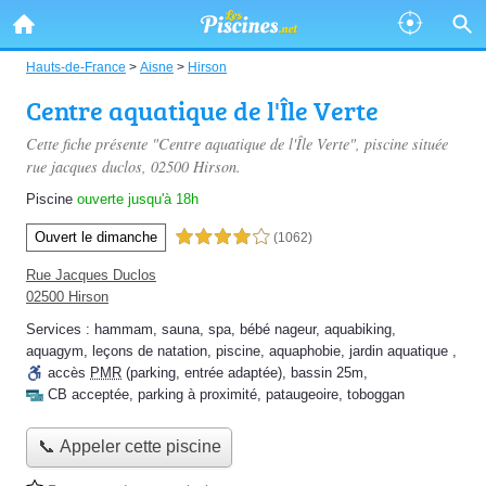
Hauts-de-France
>
Aisne
>
Hirson
Centre aquatique de l'Île Verte
Cette fiche présente "Centre aquatique de l'Île Verte", piscine située
rue jacques duclos
, 02500 Hirson.
Piscine
ouverte jusqu'à 18h
Ouvert le dimanche
4,0 étoiles sur 5
(1062)
Rue Jacques Duclos
02500 Hirson
Services :
hammam
,
sauna
,
spa
,
bébé nageur
,
aquabiking
,
aquagym
,
leçons de natation
,
piscine
,
aquaphobie
,
jardin aquatique
,
accès
PMR
(parking, entrée adaptée)
,
bassin 25m
,
CB acceptée
,
parking à proximité
,
pataugeoire
,
toboggan
📞 Appeler cette piscine