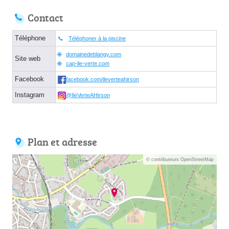
Contact
Téléphone
Téléphoner à la piscine
domainedeblangy.com
Site web
cap-ile-verte.com
Facebook
facebook.com/ileverteahirson
Instagram
@IleVerteAHirson
Plan et adresse
© contributeurs OpenStreetMap