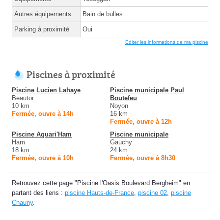
Autres équipements
Bain de bulles
Parking à proximité
Oui
Éditer les informations de ma piscine
Piscines à proximité
Piscine Lucien Lahaye
Piscine municipale Paul
Beautor
Boutefeu
10 km
Noyon
Fermée, ouvre à 14h
16 km
Fermée, ouvre à 12h
Piscine Aquari'Ham
Piscine municipale
Ham
Gauchy
18 km
24 km
Fermée, ouvre à 10h
Fermée, ouvre à 8h30
Retrouvez cette page "Piscine l'Oasis Boulevard Bergheim" en
partant des liens :
piscine Hauts-de-France
,
piscine 02
,
piscine
Chauny
.