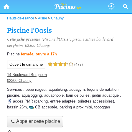
Hauts-de-France
>
Aisne
>
Chauny
Piscine l'Oasis
Cette fiche présente "Piscine l'Oasis", piscine située
boulevard
bergheim
, 02300 Chauny.
Piscine
fermée, ouvre à 17h
Ouvert le dimanche
3,5 étoiles sur 5
(473)
14 Boulevard Bergheim
02300 Chauny
Services :
bébé nageur
,
aquabiking
,
aquagym
,
leçons de natation
,
piscine
,
aquajogging
,
aquaphobie
,
bain de bulles
,
jardin aquatique
,
accès
PMR
(parking, entrée adaptée, toilettes accessibles)
,
bassin 25m
,
CB acceptée
,
parking à proximité
,
toboggan
📞 Appeler cette piscine