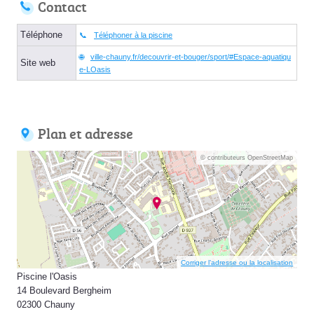
Contact
Téléphone
Téléphoner à la piscine
ville-chauny.fr/decouvrir-et-bouger/sport/#Espace-aquatiqu
Site web
e-LOasis
Plan et adresse
© contributeurs OpenStreetMap
Corriger l’adresse ou la localisation
Piscine l'Oasis
14 Boulevard Bergheim
02300 Chauny