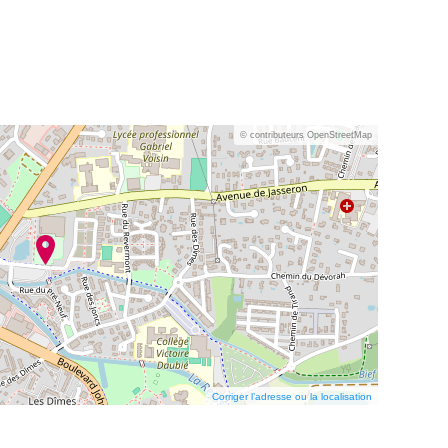
© contributeurs OpenStreetMap
Corriger l’adresse ou la localisation