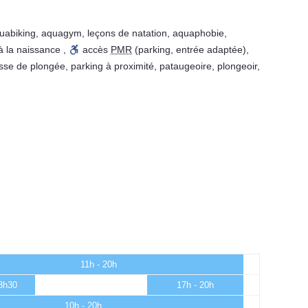
uabiking
,
aquagym
,
leçons de natation
,
aquaphobie
,
à la naissance
,
accès
PMR
(parking, entrée adaptée)
,
sse de plongée
,
parking à proximité
,
pataugeoire
,
plongeoir
,
11h - 20h
13h30
17h - 20h
10h - 20h