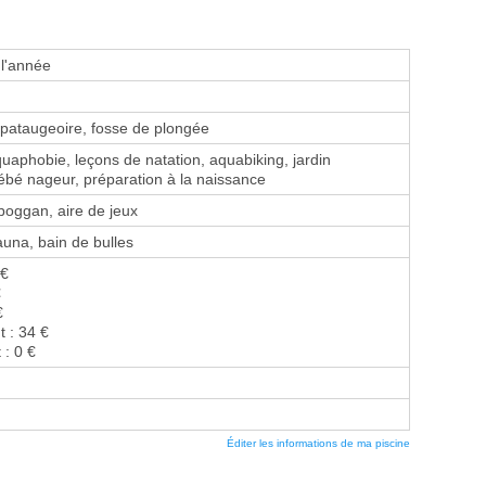
 l'année
pataugeoire, fosse de plongée
aphobie, leçons de natation, aquabiking, jardin
ébé nageur, préparation à la naissance
oboggan, aire de jeux
na, bain de bulles
 €
€
€
t : 34 €
 : 0 €
Éditer les informations de ma piscine