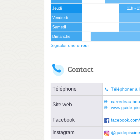
Jeudi
11h - 
Vendredi
Samedi
Dimanche
Signaler une erreur
Contact
Téléphone
Téléphoner à l
carredeau.bou
Site web
www.guide-pis
Facebook
facebook.com/
Instagram
@guidepiscine.