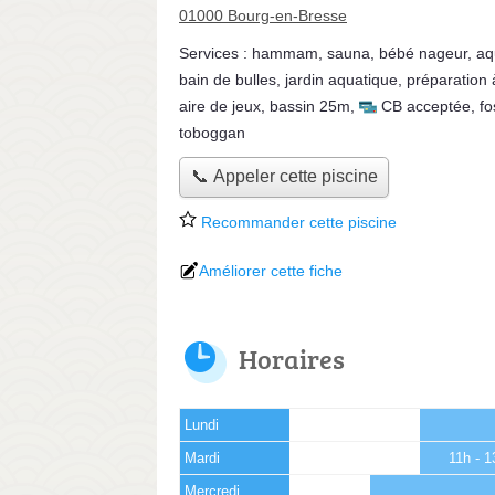
01000 Bourg-en-Bresse
Services :
hammam
,
sauna
,
bébé nageur
,
aq
bain de bulles
,
jardin aquatique
,
préparation 
aire de jeux
,
bassin 25m
,
CB acceptée
,
fo
toboggan
📞 Appeler cette piscine
Recommander cette piscine
Améliorer cette fiche
Horaires
Lundi
Mardi
11h - 
Mercredi