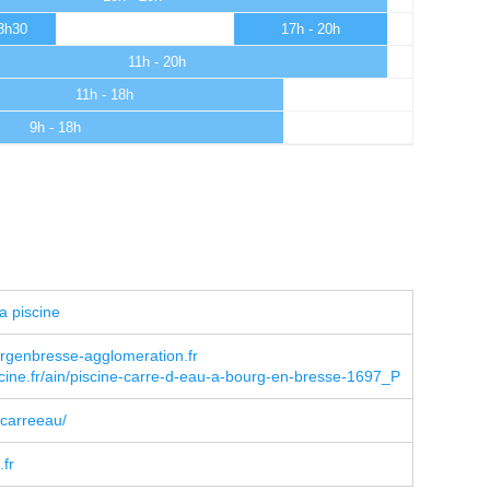
13h30
17h - 20h
11h - 20h
11h - 18h
9h - 18h
a piscine
rgenbresse-agglomeration.fr
cine.fr/ain/piscine-carre-d-eau-a-bourg-en-bresse-1697_P
carreeau/
fr