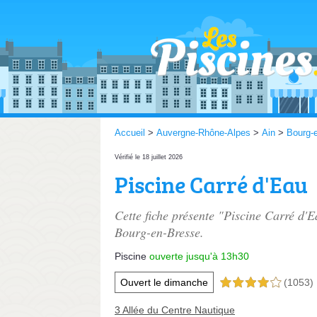
Accueil
>
Auvergne-Rhône-Alpes
>
Ain
>
Bourg-
Vérifié le 18 juillet 2026
Piscine Carré d'Eau
Cette fiche présente "Piscine Carré d'E
Bourg-en-Bresse.
Piscine
ouverte jusqu'à 13h30
Ouvert le dimanche
(1053)
4,0 étoiles sur 5
3 Allée du Centre Nautique